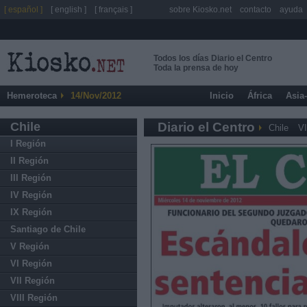
[ español ]
[ english ]
[ français ]
sobre Kiosko.net
contacto
ayuda
Todos los días Diario el Centro
Toda la prensa de hoy
Hemeroteca
14/Nov/2012
Inicio
África
Asia
Chile
Diario el Centro
Chile
VI
I Región
II Región
III Región
IV Región
IX Región
Santiago de Chile
V Región
VI Región
VII Región
VIII Región