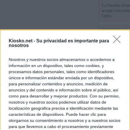
La Fiscalía actu
acojan a los meno
Ceuta
Vox eleva la pres
los menores de C
gobiernan en coa
Kiosko.net -
Su privacidad es importante para
nosotros
Un diputado de 
Nosotros y nuestros socios almacenamos o accedemos a
ante la Fiscalía 
los inmigrantes”
información en un dispositivo, tales como cookies, y
procesamos datos personales, tales como identificadores
únicos e información estándar enviada por un dispositivo,
© Kiosko.net
Aviso Legal
Privacidad y Cookies
para personalizar contenidos y anuncios, medición de
anuncios y del contenido e información sobre el público, así
como para desarrollar y mejorar productos. Con su permiso,
nosotros y nuestros socios podemos utilizar datos de
localización geográfica precisa e identificación mediante las
características de dispositivos. Puede hacer clic para
otorgarnos su consentimiento a nosotros y a nuestros socios
para que llevemos a cabo el procesamiento previamente