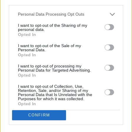
descrito. De forma alternativa, puede acceder a información
más detallada y cambiar sus preferencias antes de otorgar o
Personal Data Processing Opt Outs
negar su consentimiento. Tenga en cuenta que algún
procesamiento de sus datos personales puede no requerir
I want to opt-out of the Sharing of my
de su consentimiento, pero usted tiene el derecho de
personal data.
rechazar tal procesamiento. Sus preferencias se aplicarán
Opted In
solo a este sitio web. Puede cambiar sus preferencias en
I want to opt-out of the Sale of my
cualquier momento entrando de nuevo en este sitio web o
Personal Data.
visitando nuestra política de privacidad.
Opted In
I want to opt-out of processing my
Personal Data for Targeted Advertising.
Opted In
I want to opt-out of Collection, Use,
Retention, Sale, and/or Sharing of my
Personal Data that Is Unrelated with the
Purposes for which it was collected.
Opted In
CONFIRM