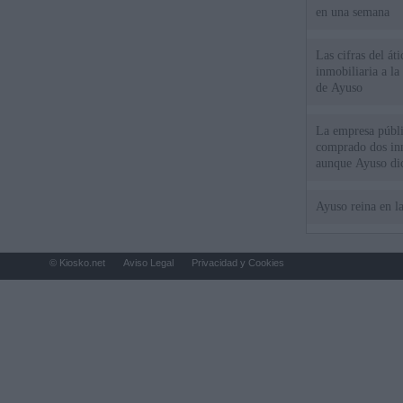
en una semana
Las cifras del át
inmobiliaria a l
de Ayuso
La empresa públic
comprado dos inm
aunque Ayuso dic
el año"
Ayuso reina en l
© Kiosko.net
Aviso Legal
Privacidad y Cookies