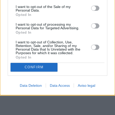
solo a este sitio web. Puede cambiar sus preferencias en
I want to opt-out of the Sale of my
cualquier momento entrando de nuevo en este sitio web o
Personal Data.
visitando nuestra política de privacidad.
Opted In
I want to opt-out of processing my
Personal Data for Targeted Advertising.
Opted In
I want to opt-out of Collection, Use,
Retention, Sale, and/or Sharing of my
Personal Data that Is Unrelated with the
Purposes for which it was collected.
Opted In
CONFIRM
Data Deletion
Data Access
Aviso legal