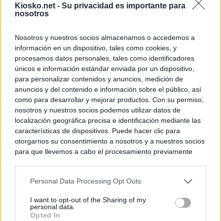
Kiosko.net -
Su privacidad es importante para
nosotros
Nosotros y nuestros socios almacenamos o accedemos a
información en un dispositivo, tales como cookies, y
procesamos datos personales, tales como identificadores
únicos e información estándar enviada por un dispositivo,
para personalizar contenidos y anuncios, medición de
anuncios y del contenido e información sobre el público, así
como para desarrollar y mejorar productos. Con su permiso,
nosotros y nuestros socios podemos utilizar datos de
localización geográfica precisa e identificación mediante las
características de dispositivos. Puede hacer clic para
otorgarnos su consentimiento a nosotros y a nuestros socios
para que llevemos a cabo el procesamiento previamente
descrito. De forma alternativa, puede acceder a información
más detallada y cambiar sus preferencias antes de otorgar o
Personal Data Processing Opt Outs
negar su consentimiento. Tenga en cuenta que algún
procesamiento de sus datos personales puede no requerir
I want to opt-out of the Sharing of my
de su consentimiento, pero usted tiene el derecho de
personal data.
rechazar tal procesamiento. Sus preferencias se aplicarán
Opted In