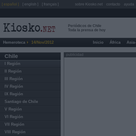
[ español ]
[ english ]
[ français ]
sobre Kiosko.net
contacto
ayuda
Periódicos de Chile
Toda la prensa de hoy
Hemeroteca
14/Nov/2012
Inicio
África
Asia
publicidad
Chile
I Región
II Región
III Región
IV Región
IX Región
Santiago de Chile
V Región
VI Región
VII Región
VIII Región