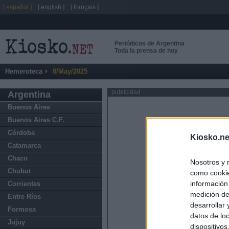
[ español ]
[ english ]
[ français ]
Periódicos de Argentina
Toda la prensa de hoy
Hemeroteca
8/May/2025
publicidad
Argentina
Buenos Aires
Buenos Aires C.F.
Córdoba
Kiosko.ne
Catamarca
Chaco
Nosotros y 
Chubut
como cookie
información
Corrientes
medición de
Entre Ríos
desarrollar
Formosa
datos de loc
Jujuy
dispositivo