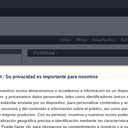
Inicio
África
Asia-Pacífico
Eur
Formosa
t -
Su privacidad es importante para nosotros
nuestros socios almacenamos o accedemos a información en un disposi
s, y procesamos datos personales, tales como identificadores únicos 
 estándar enviada por un dispositivo, para personalizar contenidos y a
 anuncios y del contenido e información sobre el público, así como pa
 y mejorar productos. Con su permiso, nosotros y nuestros socios podem
alización geográfica precisa e identificación mediante las característic
s. Puede hacer clic para otorgarnos su consentimiento a nosotros y a n