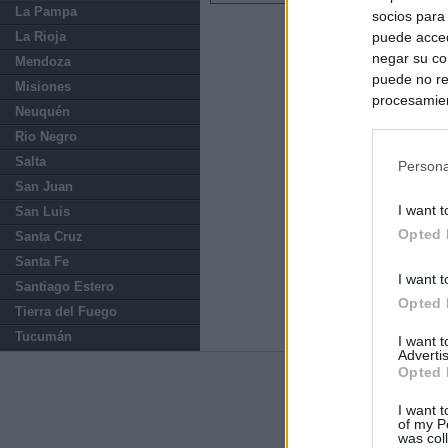
La Pampa
socios para
La Rioja
puede acced
negar su co
Mendoza
puede no re
Misiones
procesamien
Neuquén
preferencia
Rio Negro
política de 
Salta
Persona
San Juan
I want t
San Luis
Opted 
Santa Cruz
Santa Fe
I want t
Santiago Estero
Opted 
Tierra del Fuego
Tucumán
I want 
Advertis
Opted 
Últimas notic
I want t
of my P
El consejero al
was col
que Madrid no ti