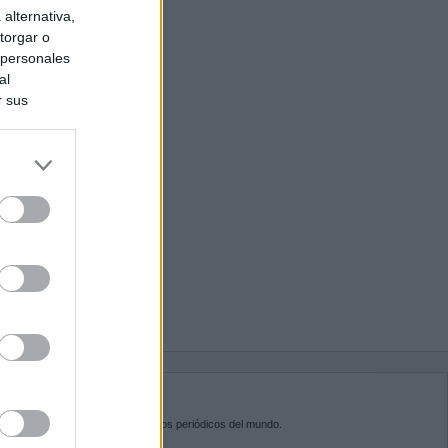
alternativa,
torgar o
 personales
al
r sus
do nuestra
BRE KIOSKO.NET
sko.net
es la puerta de entrada a los periódicos del mundo.