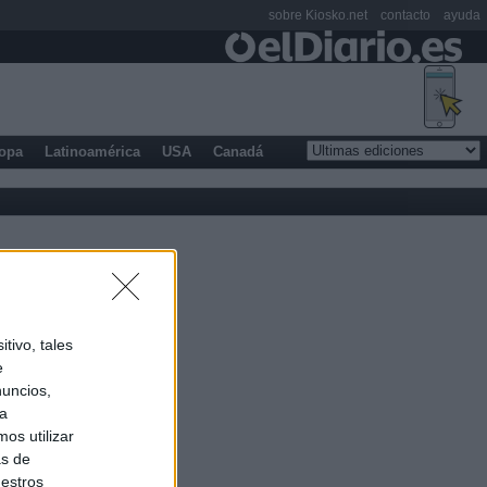
sobre Kiosko.net
contacto
ayuda
opa
Latinoamérica
USA
Canadá
tivo, tales
e
nuncios,
ra
os utilizar
as de
uestros