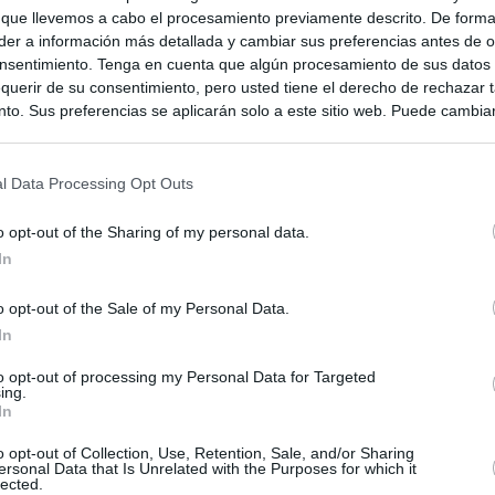
 que llevemos a cabo el procesamiento previamente descrito. De forma 
er a información más detallada y cambiar sus preferencias antes de o
nsentimiento. Tenga en cuenta que algún procesamiento de sus datos
querir de su consentimiento, pero usted tiene el derecho de rechazar t
to. Sus preferencias se aplicarán solo a este sitio web. Puede cambia
s en cualquier momento entrando de nuevo en este sitio web o visitan
privacidad.
l Data Processing Opt Outs
o opt-out of the Sharing of my personal data.
In
o opt-out of the Sale of my Personal Data.
In
to opt-out of processing my Personal Data for Targeted
ing.
In
ias
SO
o opt-out of Collection, Use, Retention, Sale, and/or Sharing
ersonal Data that Is Unrelated with the Purposes for which it
Kio
 que Ayuso señaló por la compra del ático: "Lo que no se dice es
lected.
ene residencia oficial para la presidenta"