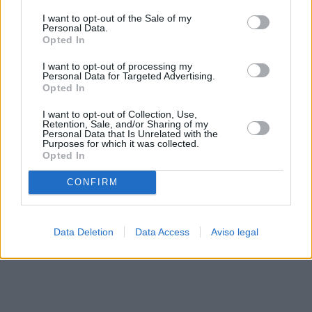
solo a este sitio web. Puede cambiar sus preferencias en
I want to opt-out of the Sale of my
cualquier momento entrando de nuevo en este sitio web o
Personal Data.
visitando nuestra política de privacidad.
Opted In
I want to opt-out of processing my
Personal Data for Targeted Advertising.
Opted In
I want to opt-out of Collection, Use,
Retention, Sale, and/or Sharing of my
Personal Data that Is Unrelated with the
Purposes for which it was collected.
Opted In
CONFIRM
Data Deletion
Data Access
Aviso legal