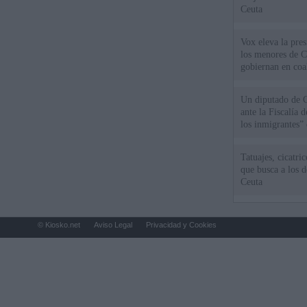
Ceuta
Vox eleva la pres
los menores de C
gobiernan en coa
Un diputado de 
ante la Fiscalía 
los inmigrantes”
Tatuajes, cicatri
que busca a los d
Ceuta
© Kiosko.net
Aviso Legal
Privacidad y Cookies