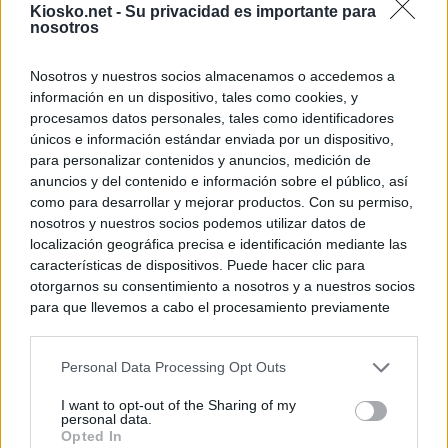
Kiosko.net -
Su privacidad es importante para
nosotros
Nosotros y nuestros socios almacenamos o accedemos a
información en un dispositivo, tales como cookies, y
procesamos datos personales, tales como identificadores
únicos e información estándar enviada por un dispositivo,
para personalizar contenidos y anuncios, medición de
anuncios y del contenido e información sobre el público, así
como para desarrollar y mejorar productos. Con su permiso,
nosotros y nuestros socios podemos utilizar datos de
localización geográfica precisa e identificación mediante las
características de dispositivos. Puede hacer clic para
otorgarnos su consentimiento a nosotros y a nuestros socios
para que llevemos a cabo el procesamiento previamente
descrito. De forma alternativa, puede acceder a información
más detallada y cambiar sus preferencias antes de otorgar o
Personal Data Processing Opt Outs
negar su consentimiento. Tenga en cuenta que algún
procesamiento de sus datos personales puede no requerir
I want to opt-out of the Sharing of my
de su consentimiento, pero usted tiene el derecho de
personal data.
rechazar tal procesamiento. Sus preferencias se aplicarán
Opted In