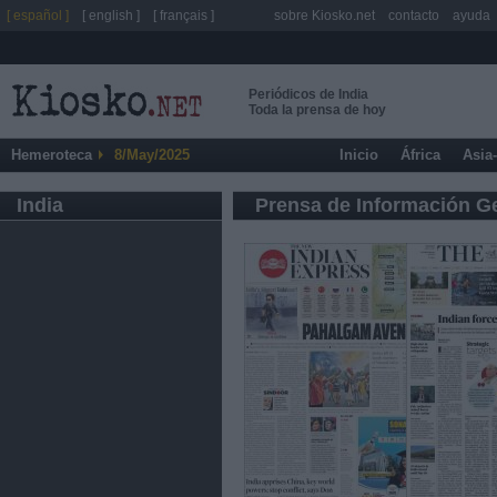
[ español ]
[ english ]
[ français ]
sobre Kiosko.net
contacto
ayuda
Periódicos de India
Toda la prensa de hoy
Hemeroteca
8/May/2025
Inicio
África
Asia
India
Prensa de Información G