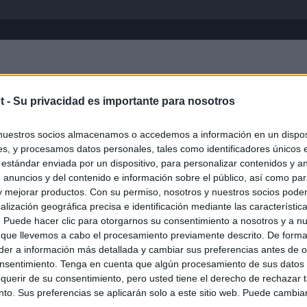
Inicio
África
Asia-Pacífico
Eur
t -
Su privacidad es importante para nosotros
nuestros socios almacenamos o accedemos a información en un disposi
s, y procesamos datos personales, tales como identificadores únicos 
 estándar enviada por un dispositivo, para personalizar contenidos y a
 anuncios y del contenido e información sobre el público, así como pa
 y mejorar productos. Con su permiso, nosotros y nuestros socios podem
alización geográfica precisa e identificación mediante las característic
s. Puede hacer clic para otorgarnos su consentimiento a nosotros y a n
ias
SO
 que llevemos a cabo el procesamiento previamente descrito. De forma 
er a información más detallada y cambiar sus preferencias antes de o
Kio
 de Ayuso de las instituciones de la Comunidad de Madrid
nsentimiento. Tenga en cuenta que algún procesamiento de sus datos
Nav
querir de su consentimiento, pero usted tiene el derecho de rechazar t
del
Ayuso pone a la venta el inmueble de Gran Vía más caro que
to. Sus preferencias se aplicarán solo a este sitio web. Puede cambia
ando no logró venderlo
SÍ