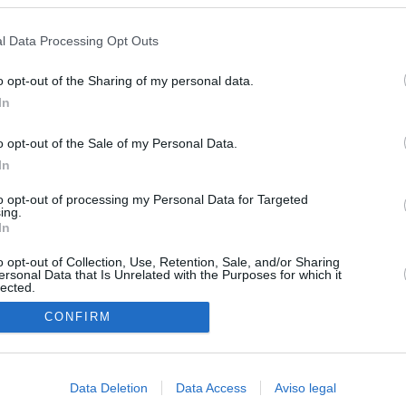
s en cualquier momento entrando de nuevo en este sitio web o visitan
privacidad.
a con Meloni y entra al choque con Italia tras calmar al resto de
l Data Processing Opt Outs
o opt-out of the Sharing of my personal data.
apados en la crisis entre España e Italia: “Es ridículo que
In
 a esto”
o opt-out of the Sale of my Personal Data.
re la actualidad política, en directo: El BOE publica la
In
 los controles a viajeros y el Gobierno de Meloni los tacha de
es"
to opt-out of processing my Personal Data for Targeted
ing.
e al teatro de Meloni
In
o opt-out of Collection, Use, Retention, Sale, and/or Sharing
ersonal Data that Is Unrelated with the Purposes for which it
lected.
In
CONFIRM
Data Deletion
Data Access
Aviso legal