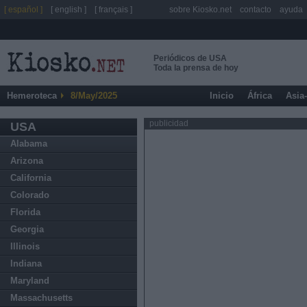
[ español ]
[ english ]
[ français ]
sobre Kiosko.net
contacto
ayuda
Periódicos de USA
Toda la prensa de hoy
Hemeroteca
8/May/2025
Inicio
África
Asia
publicidad
USA
Alabama
Arizona
California
Colorado
Florida
Georgia
Illinois
Indiana
Maryland
Massachusetts