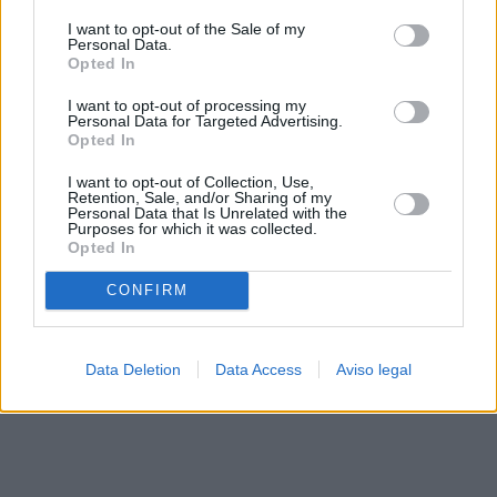
solo a este sitio web. Puede cambiar sus preferencias en
I want to opt-out of the Sale of my
cualquier momento entrando de nuevo en este sitio web o
Personal Data.
visitando nuestra política de privacidad.
Opted In
I want to opt-out of processing my
Personal Data for Targeted Advertising.
Opted In
I want to opt-out of Collection, Use,
Retention, Sale, and/or Sharing of my
Personal Data that Is Unrelated with the
Purposes for which it was collected.
Opted In
CONFIRM
Data Deletion
Data Access
Aviso legal