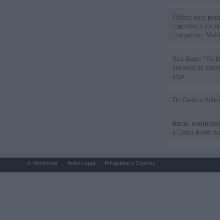
Última hora polít
controles a los vi
choque con Melo
Sira Rego: "Es i
personas se muev
algo"
De Ceu
Rutas, testimonio
a Ceuta desde red
© Kiosko.net
Aviso Legal
Privacidad y Cookies