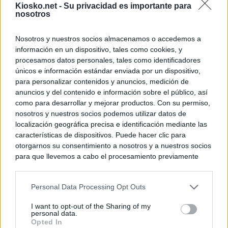
Kiosko.net -
Su privacidad es importante para
nosotros
Nosotros y nuestros socios almacenamos o accedemos a
información en un dispositivo, tales como cookies, y
procesamos datos personales, tales como identificadores
únicos e información estándar enviada por un dispositivo,
para personalizar contenidos y anuncios, medición de
anuncios y del contenido e información sobre el público, así
como para desarrollar y mejorar productos. Con su permiso,
nosotros y nuestros socios podemos utilizar datos de
localización geográfica precisa e identificación mediante las
características de dispositivos. Puede hacer clic para
otorgarnos su consentimiento a nosotros y a nuestros socios
para que llevemos a cabo el procesamiento previamente
descrito. De forma alternativa, puede acceder a información
más detallada y cambiar sus preferencias antes de otorgar o
Personal Data Processing Opt Outs
negar su consentimiento. Tenga en cuenta que algún
procesamiento de sus datos personales puede no requerir
I want to opt-out of the Sharing of my
de su consentimiento, pero usted tiene el derecho de
personal data.
rechazar tal procesamiento. Sus preferencias se aplicarán
Opted In