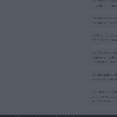
Última hora del 
directo: al meno
Los mapas del te
las zonas más af
FOTOS | El terr
destrucción, en 
La Fiscalía envía
compró el Gobie
investiga el caso
Las incógnitas s
el Gobierno de 
La pareja de Ayu
millones en divi
su consultora