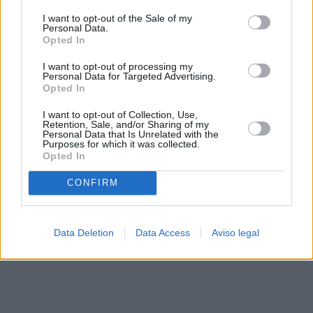
solo a este sitio web. Puede cambiar sus preferencias en
I want to opt-out of the Sale of my
cualquier momento entrando de nuevo en este sitio web o
Personal Data.
visitando nuestra política de privacidad.
Opted In
I want to opt-out of processing my
Personal Data for Targeted Advertising.
Opted In
I want to opt-out of Collection, Use,
Retention, Sale, and/or Sharing of my
Personal Data that Is Unrelated with the
Purposes for which it was collected.
Opted In
CONFIRM
Data Deletion
Data Access
Aviso legal