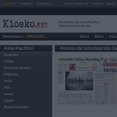
[ español ]
[ english ]
[ français ]
sobre Kiosko.net
contacto
ayuda
Periódicos de Asia-Pacífico
Toda la prensa de hoy
Hemeroteca
8/May/2025
Inicio
África
Asia
Asia-Pacífico
Prensa de Información G
Australia
China
Emiratos Árabes
Filipinas
India
Irán
Israel
Japón
Nueva Zelanda