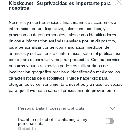
Kiosko.net -
Su privacidad es importante para
nosotros
Nosotros y nuestros socios almacenamos o accedemos a
información en un dispositivo, tales como cookies, y
procesamos datos personales, tales como identificadores
únicos e información estándar enviada por un dispositivo,
para personalizar contenidos y anuncios, medición de
anuncios y del contenido e información sobre el público, así
como para desarrollar y mejorar productos. Con su permiso,
nosotros y nuestros socios podemos utilizar datos de
localización geográfica precisa e identificación mediante las
características de dispositivos. Puede hacer clic para
otorgarnos su consentimiento a nosotros y a nuestros socios
para que llevemos a cabo el procesamiento previamente
descrito. De forma alternativa, puede acceder a información
más detallada y cambiar sus preferencias antes de otorgar o
Personal Data Processing Opt Outs
negar su consentimiento. Tenga en cuenta que algún
procesamiento de sus datos personales puede no requerir
I want to opt-out of the Sharing of my
de su consentimiento, pero usted tiene el derecho de
personal data.
rechazar tal procesamiento. Sus preferencias se aplicarán
Opted In