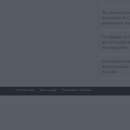
Vox eleva la pres
los menores de C
gobiernan en coa
Un diputado de 
ante la Fiscalía 
los inmigrantes”
El Gobierno rech
ministros acudan 
de Ceuta
© Kiosko.net
Aviso Legal
Privacidad y Cookies