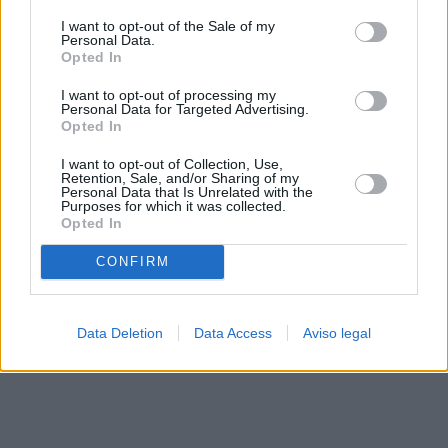
solo a este sitio web. Puede cambiar sus preferencias en
I want to opt-out of the Sale of my
cualquier momento entrando de nuevo en este sitio web o
Personal Data.
visitando nuestra política de privacidad.
Opted In
I want to opt-out of processing my
Personal Data for Targeted Advertising.
Opted In
I want to opt-out of Collection, Use,
Retention, Sale, and/or Sharing of my
Personal Data that Is Unrelated with the
Purposes for which it was collected.
Opted In
CONFIRM
Data Deletion
Data Access
Aviso legal