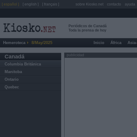
[ español ]
[ english ]
[ français ]
sobre Kiosko.net
contacto
ayuda
Periódicos de Canadá
Toda la prensa de hoy
Hemeroteca
8/May/2025
Inicio
África
Asia
publicidad
Canadá
Columbia Británica
Manitoba
Ontario
Quebec