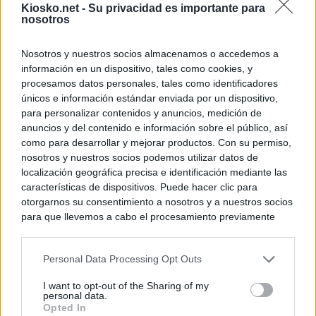
Kiosko.net -
Su privacidad es importante para
nosotros
Nosotros y nuestros socios almacenamos o accedemos a
información en un dispositivo, tales como cookies, y
procesamos datos personales, tales como identificadores
únicos e información estándar enviada por un dispositivo,
para personalizar contenidos y anuncios, medición de
anuncios y del contenido e información sobre el público, así
como para desarrollar y mejorar productos. Con su permiso,
nosotros y nuestros socios podemos utilizar datos de
localización geográfica precisa e identificación mediante las
características de dispositivos. Puede hacer clic para
otorgarnos su consentimiento a nosotros y a nuestros socios
para que llevemos a cabo el procesamiento previamente
descrito. De forma alternativa, puede acceder a información
más detallada y cambiar sus preferencias antes de otorgar o
Personal Data Processing Opt Outs
negar su consentimiento. Tenga en cuenta que algún
procesamiento de sus datos personales puede no requerir
I want to opt-out of the Sharing of my
de su consentimiento, pero usted tiene el derecho de
personal data.
rechazar tal procesamiento. Sus preferencias se aplicarán
Opted In