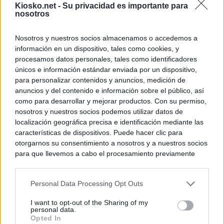
Kiosko.net -
Su privacidad es importante para
nosotros
Nosotros y nuestros socios almacenamos o accedemos a
información en un dispositivo, tales como cookies, y
procesamos datos personales, tales como identificadores
únicos e información estándar enviada por un dispositivo,
para personalizar contenidos y anuncios, medición de
anuncios y del contenido e información sobre el público, así
como para desarrollar y mejorar productos. Con su permiso,
nosotros y nuestros socios podemos utilizar datos de
localización geográfica precisa e identificación mediante las
características de dispositivos. Puede hacer clic para
otorgarnos su consentimiento a nosotros y a nuestros socios
para que llevemos a cabo el procesamiento previamente
descrito. De forma alternativa, puede acceder a información
más detallada y cambiar sus preferencias antes de otorgar o
Personal Data Processing Opt Outs
negar su consentimiento. Tenga en cuenta que algún
procesamiento de sus datos personales puede no requerir
I want to opt-out of the Sharing of my
de su consentimiento, pero usted tiene el derecho de
personal data.
rechazar tal procesamiento. Sus preferencias se aplicarán
Opted In