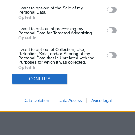
solo a este sitio web. Puede cambiar sus preferencias en
I want to opt-out of the Sale of my
cualquier momento entrando de nuevo en este sitio web o
Personal Data.
visitando nuestra política de privacidad.
Opted In
I want to opt-out of processing my
Personal Data for Targeted Advertising.
Opted In
I want to opt-out of Collection, Use,
Retention, Sale, and/or Sharing of my
Personal Data that Is Unrelated with the
Purposes for which it was collected.
Opted In
CONFIRM
Data Deletion
Data Access
Aviso legal