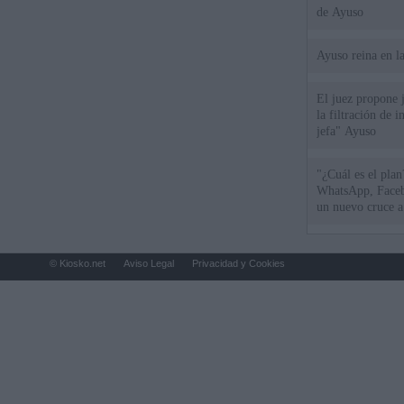
de Ayuso
Ayuso reina en l
El juez propone j
la filtración de i
jefa" Ayuso
"¿Cuál es el plan
WhatsApp, Faceb
un nuevo cruce a
15 de agosto
© Kiosko.net
Aviso Legal
Privacidad y Cookies