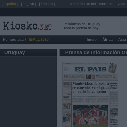
[ español ]
[ english ]
[ français ]
sobre Kiosko.net
contacto
ayuda
Periódicos de Uruguay
Toda la prensa de hoy
Hemeroteca
8/May/2025
Inicio
África
Asia
Uruguay
Prensa de Información G