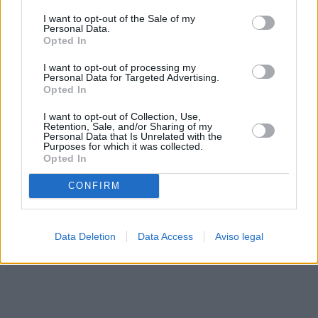
solo a este sitio web. Puede cambiar sus preferencias en
I want to opt-out of the Sale of my
cualquier momento entrando de nuevo en este sitio web o
Personal Data.
visitando nuestra política de privacidad.
Opted In
I want to opt-out of processing my
Personal Data for Targeted Advertising.
Opted In
I want to opt-out of Collection, Use,
Retention, Sale, and/or Sharing of my
Personal Data that Is Unrelated with the
Purposes for which it was collected.
Opted In
CONFIRM
Data Deletion
Data Access
Aviso legal