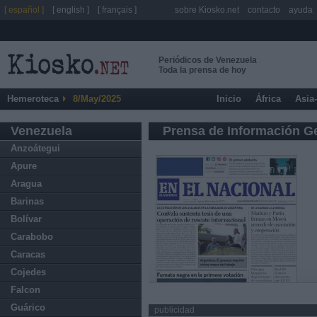
[ español ]
[ english ]
[ français ]
sobre Kiosko.net
contacto
ayuda
Periódicos de Venezuela
Toda la prensa de hoy
Hemeroteca
8/May/2025
Inicio
África
Asia
Venezuela
Prensa de Información G
Anzoátegui
Apure
Aragua
Barinas
Bolívar
Carabobo
Caracas
Cojedes
Falcon
Guárico
publicidad