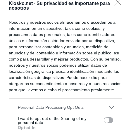
Kiosko.net -
Su privacidad es importante para
nosotros
Nosotros y nuestros socios almacenamos o accedemos a
información en un dispositivo, tales como cookies, y
procesamos datos personales, tales como identificadores
únicos e información estándar enviada por un dispositivo,
para personalizar contenidos y anuncios, medición de
anuncios y del contenido e información sobre el público, así
como para desarrollar y mejorar productos. Con su permiso,
nosotros y nuestros socios podemos utilizar datos de
localización geográfica precisa e identificación mediante las
características de dispositivos. Puede hacer clic para
otorgarnos su consentimiento a nosotros y a nuestros socios
para que llevemos a cabo el procesamiento previamente
descrito. De forma alternativa, puede acceder a información
más detallada y cambiar sus preferencias antes de otorgar o
Personal Data Processing Opt Outs
negar su consentimiento. Tenga en cuenta que algún
procesamiento de sus datos personales puede no requerir
I want to opt-out of the Sharing of my
de su consentimiento, pero usted tiene el derecho de
personal data.
rechazar tal procesamiento. Sus preferencias se aplicarán
Opted In