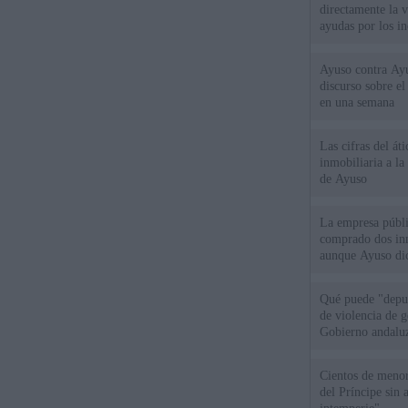
directamente la 
ayudas por los i
Ayuso contra Ay
discurso sobre e
en una semana
Las cifras del át
inmobiliaria a l
de Ayuso
La empresa públic
comprado dos inm
aunque Ayuso dic
el año"
Qué puede "depur
de violencia de g
Gobierno andalu
Cientos de menor
del Príncipe sin