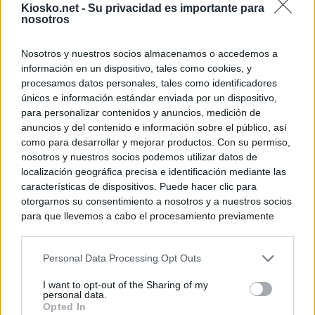
Kiosko.net -
Su privacidad es importante para
nosotros
Nosotros y nuestros socios almacenamos o accedemos a
información en un dispositivo, tales como cookies, y
procesamos datos personales, tales como identificadores
únicos e información estándar enviada por un dispositivo,
para personalizar contenidos y anuncios, medición de
anuncios y del contenido e información sobre el público, así
como para desarrollar y mejorar productos. Con su permiso,
nosotros y nuestros socios podemos utilizar datos de
localización geográfica precisa e identificación mediante las
características de dispositivos. Puede hacer clic para
otorgarnos su consentimiento a nosotros y a nuestros socios
para que llevemos a cabo el procesamiento previamente
descrito. De forma alternativa, puede acceder a información
más detallada y cambiar sus preferencias antes de otorgar o
Personal Data Processing Opt Outs
negar su consentimiento. Tenga en cuenta que algún
procesamiento de sus datos personales puede no requerir
I want to opt-out of the Sharing of my
de su consentimiento, pero usted tiene el derecho de
personal data.
rechazar tal procesamiento. Sus preferencias se aplicarán
Opted In