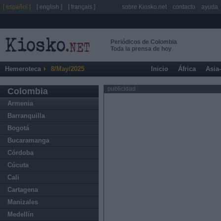
[ español ]
[ english ]
[ français ]
sobre Kiosko.net
contacto
ayuda
Periódicos de Colombia
Toda la prensa de hoy
Hemeroteca
8/May/2025
Inicio
África
Asia
publicidad
Colombia
Armenia
Barranquilla
Bogotá
Bucaramanga
Córdoba
Cúcuta
Cali
Cartagena
Manizales
Medellín