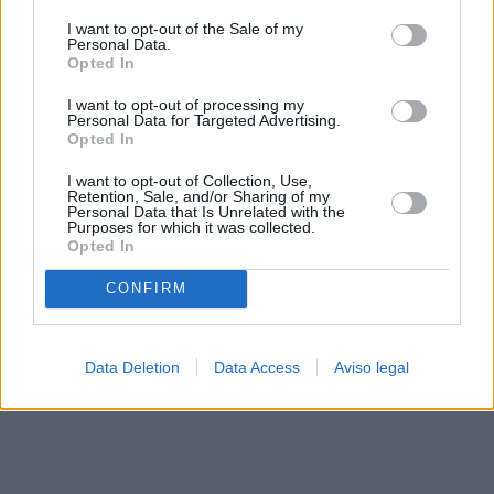
solo a este sitio web. Puede cambiar sus preferencias en
I want to opt-out of the Sale of my
cualquier momento entrando de nuevo en este sitio web o
Personal Data.
visitando nuestra política de privacidad.
Opted In
I want to opt-out of processing my
Personal Data for Targeted Advertising.
Opted In
I want to opt-out of Collection, Use,
Retention, Sale, and/or Sharing of my
Personal Data that Is Unrelated with the
Purposes for which it was collected.
Opted In
CONFIRM
Data Deletion
Data Access
Aviso legal