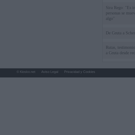
Sira Rego: "Es i
personas se muev
algo"
De Ceu
Rutas, testimonio
a Ceuta desde red
© Kiosko.net
Aviso Legal
Privacidad y Cookies