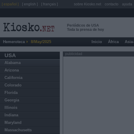
[ español ]
[ english ]
[ français ]
sobre Kiosko.net
contacto
ayuda
Periódicos de USA
Toda la prensa de hoy
Hemeroteca
8/May/2025
Inicio
África
Asia
publicidad
USA
Alabama
Arizona
California
Colorado
Florida
Georgia
Illinois
Indiana
Maryland
Massachusetts