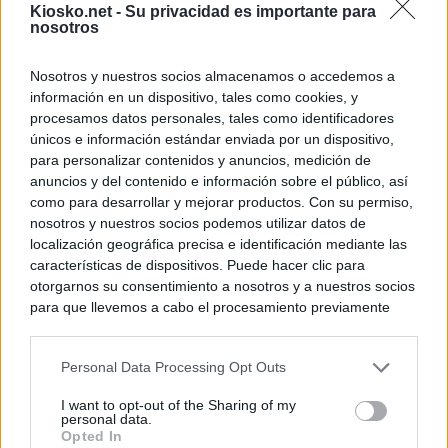
Kiosko.net -
Su privacidad es importante para
nosotros
Nosotros y nuestros socios almacenamos o accedemos a
información en un dispositivo, tales como cookies, y
procesamos datos personales, tales como identificadores
únicos e información estándar enviada por un dispositivo,
para personalizar contenidos y anuncios, medición de
anuncios y del contenido e información sobre el público, así
como para desarrollar y mejorar productos. Con su permiso,
nosotros y nuestros socios podemos utilizar datos de
localización geográfica precisa e identificación mediante las
características de dispositivos. Puede hacer clic para
otorgarnos su consentimiento a nosotros y a nuestros socios
para que llevemos a cabo el procesamiento previamente
descrito. De forma alternativa, puede acceder a información
más detallada y cambiar sus preferencias antes de otorgar o
Personal Data Processing Opt Outs
negar su consentimiento. Tenga en cuenta que algún
procesamiento de sus datos personales puede no requerir
I want to opt-out of the Sharing of my
de su consentimiento, pero usted tiene el derecho de
personal data.
rechazar tal procesamiento. Sus preferencias se aplicarán
Opted In