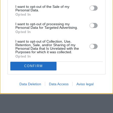
solo a este sitio web. Puede cambiar sus preferencias en
I want to opt-out of the Sale of my
cualquier momento entrando de nuevo en este sitio web o
Personal Data.
visitando nuestra política de privacidad.
Opted In
I want to opt-out of processing my
Personal Data for Targeted Advertising.
Opted In
I want to opt-out of Collection, Use,
Retention, Sale, and/or Sharing of my
Personal Data that Is Unrelated with the
Purposes for which it was collected.
Opted In
CONFIRM
Data Deletion
Data Access
Aviso legal