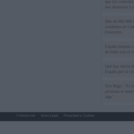
que los controles
son aleatorios y 
Más de 800.000 t
residentes en Can
fronterizo
España impone co
de Italia tras el
Qué hay detrás d
España por la cri
Sira Rego: "Es i
personas se muev
algo"
© Kiosko.net
Aviso Legal
Privacidad y Cookies