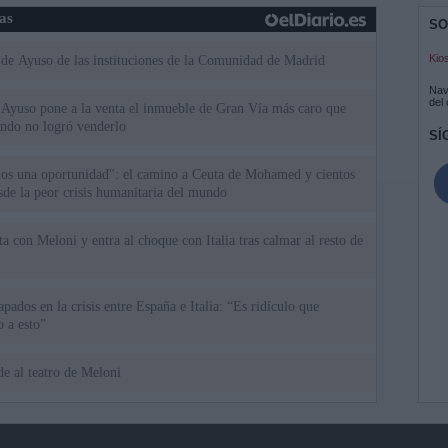
ias
SO
Kio
 de Ayuso de las instituciones de la Comunidad de Madrid
Nav
del
Ayuso pone a la venta el inmueble de Gran Vía más caro que
ando no logró venderlo
SÍ
mos una oportunidad": el camino a Ceuta de Mohamed y cientos
sde la peor crisis humanitaria del mundo
a con Meloni y entra al choque con Italia tras calmar al resto de
apados en la crisis entre España e Italia: “Es ridículo que
 a esto”
e al teatro de Meloni