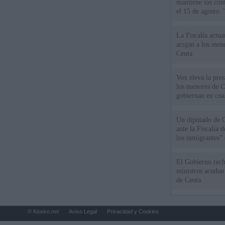
mantiene los cont
el 15 de agosto:
La Fiscalía actu
acojan a los meno
Ceuta
Vox eleva la pres
los menores de C
gobiernan en coa
Un diputado de 
ante la Fiscalía 
los inmigrantes”
El Gobierno rech
ministros acudan 
de Ceuta
© Kiosko.net
Aviso Legal
Privacidad y Cookies