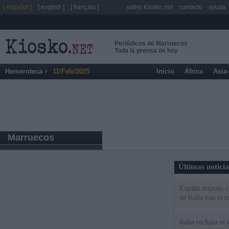
[ español ]
[ english ]
[ français ]
sobre Kiosko.net
contacto
ayuda
Periódicos de Marruecos
Toda la prensa de hoy
Hemeroteca
11/Feb/2025
Inicio
África
Asia
Marruecos
Últimas notici
España impone co
de Italia tras el
Italia rechaza e