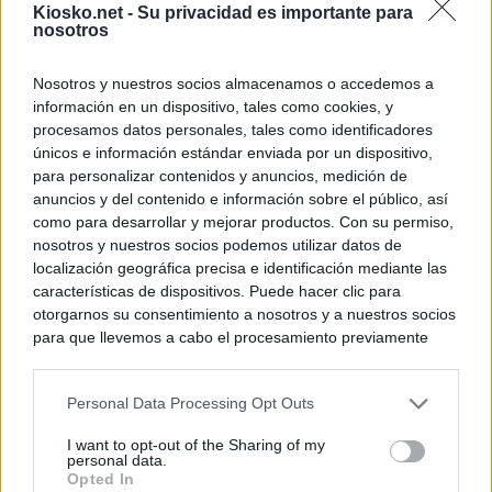
Kiosko.net -
Su privacidad es importante para
nosotros
Nosotros y nuestros socios almacenamos o accedemos a
información en un dispositivo, tales como cookies, y
procesamos datos personales, tales como identificadores
únicos e información estándar enviada por un dispositivo,
para personalizar contenidos y anuncios, medición de
anuncios y del contenido e información sobre el público, así
como para desarrollar y mejorar productos. Con su permiso,
nosotros y nuestros socios podemos utilizar datos de
localización geográfica precisa e identificación mediante las
características de dispositivos. Puede hacer clic para
otorgarnos su consentimiento a nosotros y a nuestros socios
para que llevemos a cabo el procesamiento previamente
descrito. De forma alternativa, puede acceder a información
más detallada y cambiar sus preferencias antes de otorgar o
Personal Data Processing Opt Outs
negar su consentimiento. Tenga en cuenta que algún
procesamiento de sus datos personales puede no requerir
I want to opt-out of the Sharing of my
de su consentimiento, pero usted tiene el derecho de
personal data.
rechazar tal procesamiento. Sus preferencias se aplicarán
Opted In