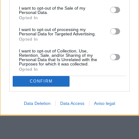
solo a este sitio web. Puede cambiar sus preferencias en
I want to opt-out of the Sale of my
cualquier momento entrando de nuevo en este sitio web o
Personal Data.
visitando nuestra política de privacidad.
Opted In
I want to opt-out of processing my
Personal Data for Targeted Advertising.
Opted In
I want to opt-out of Collection, Use,
Retention, Sale, and/or Sharing of my
Personal Data that Is Unrelated with the
Purposes for which it was collected.
Opted In
CONFIRM
Data Deletion
Data Access
Aviso legal