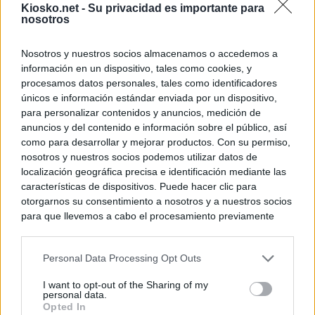
Kiosko.net -
Su privacidad es importante para
nosotros
Nosotros y nuestros socios almacenamos o accedemos a
información en un dispositivo, tales como cookies, y
procesamos datos personales, tales como identificadores
únicos e información estándar enviada por un dispositivo,
para personalizar contenidos y anuncios, medición de
anuncios y del contenido e información sobre el público, así
como para desarrollar y mejorar productos. Con su permiso,
nosotros y nuestros socios podemos utilizar datos de
localización geográfica precisa e identificación mediante las
características de dispositivos. Puede hacer clic para
otorgarnos su consentimiento a nosotros y a nuestros socios
para que llevemos a cabo el procesamiento previamente
descrito. De forma alternativa, puede acceder a información
más detallada y cambiar sus preferencias antes de otorgar o
Personal Data Processing Opt Outs
negar su consentimiento. Tenga en cuenta que algún
procesamiento de sus datos personales puede no requerir
I want to opt-out of the Sharing of my
de su consentimiento, pero usted tiene el derecho de
personal data.
rechazar tal procesamiento. Sus preferencias se aplicarán
Opted In