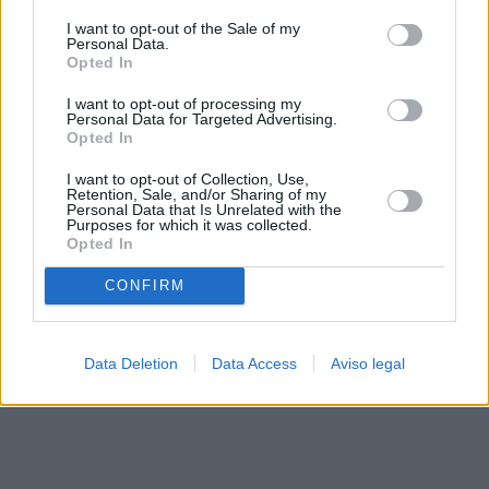
solo a este sitio web. Puede cambiar sus preferencias en
I want to opt-out of the Sale of my
cualquier momento entrando de nuevo en este sitio web o
Personal Data.
visitando nuestra política de privacidad.
Opted In
I want to opt-out of processing my
Personal Data for Targeted Advertising.
Opted In
I want to opt-out of Collection, Use,
Retention, Sale, and/or Sharing of my
Personal Data that Is Unrelated with the
Purposes for which it was collected.
Opted In
CONFIRM
Data Deletion
Data Access
Aviso legal