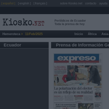
[ español ]
[ english ]
[ français ]
sobre Kiosko.net
contacto
ayuda
Periódicos de Ecuador
Toda la prensa de hoy
Hemeroteca
11/Feb/2025
Inicio
África
Asia
Ecuador
Prensa de Información G