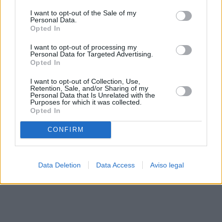
solo a este sitio web. Puede cambiar sus preferencias en
I want to opt-out of the Sale of my
cualquier momento entrando de nuevo en este sitio web o
Personal Data.
visitando nuestra política de privacidad.
Opted In
I want to opt-out of processing my
Personal Data for Targeted Advertising.
Opted In
I want to opt-out of Collection, Use,
Retention, Sale, and/or Sharing of my
Personal Data that Is Unrelated with the
Purposes for which it was collected.
Opted In
CONFIRM
Data Deletion
Data Access
Aviso legal