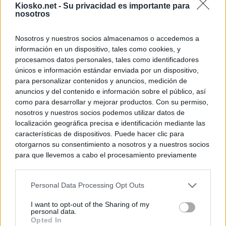
Kiosko.net -
Su privacidad es importante para
nosotros
Nosotros y nuestros socios almacenamos o accedemos a
información en un dispositivo, tales como cookies, y
procesamos datos personales, tales como identificadores
únicos e información estándar enviada por un dispositivo,
para personalizar contenidos y anuncios, medición de
anuncios y del contenido e información sobre el público, así
como para desarrollar y mejorar productos. Con su permiso,
nosotros y nuestros socios podemos utilizar datos de
localización geográfica precisa e identificación mediante las
características de dispositivos. Puede hacer clic para
otorgarnos su consentimiento a nosotros y a nuestros socios
para que llevemos a cabo el procesamiento previamente
descrito. De forma alternativa, puede acceder a información
más detallada y cambiar sus preferencias antes de otorgar o
Personal Data Processing Opt Outs
negar su consentimiento. Tenga en cuenta que algún
procesamiento de sus datos personales puede no requerir
I want to opt-out of the Sharing of my
de su consentimiento, pero usted tiene el derecho de
personal data.
rechazar tal procesamiento. Sus preferencias se aplicarán
Opted In