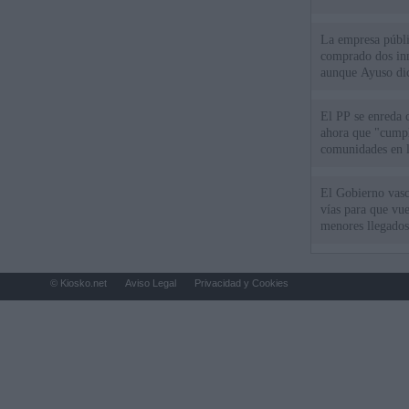
La empresa públic
comprado dos inm
aunque Ayuso dic
el año"
El PP se enreda 
ahora que "cumpl
comunidades en l
oponen
El Gobierno vasc
vías para que vue
menores llegados
© Kiosko.net
Aviso Legal
Privacidad y Cookies