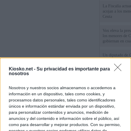
La Fiscalía actu
acojan a los meno
Ceuta
Vox eleva la pres
los menores de C
gobiernan en coa
Un diputado de 
ante la Fiscalía 
los inmigrantes”
Kiosko.net -
Su privacidad es importante para
nosotros
El Gobierno rech
ministros acudan 
Nosotros y nuestros socios almacenamos o accedemos a
de Ceuta
información en un dispositivo, tales como cookies, y
procesamos datos personales, tales como identificadores
únicos e información estándar enviada por un dispositivo,
© Kiosko.net
Aviso Legal
Privacidad y Cookies
para personalizar contenidos y anuncios, medición de
anuncios y del contenido e información sobre el público, así
como para desarrollar y mejorar productos. Con su permiso,
nosotros y nuestros socios podemos utilizar datos de