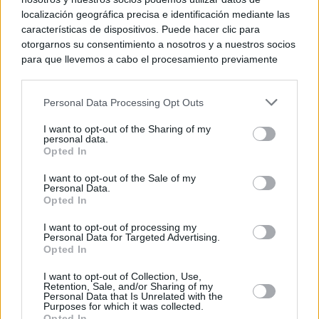
localización geográfica precisa e identificación mediante las
características de dispositivos. Puede hacer clic para
otorgarnos su consentimiento a nosotros y a nuestros socios
para que llevemos a cabo el procesamiento previamente
descrito. De forma alternativa, puede acceder a información
más detallada y cambiar sus preferencias antes de otorgar o
Personal Data Processing Opt Outs
negar su consentimiento. Tenga en cuenta que algún
procesamiento de sus datos personales puede no requerir
I want to opt-out of the Sharing of my
de su consentimiento, pero usted tiene el derecho de
personal data.
rechazar tal procesamiento. Sus preferencias se aplicarán
Opted In
solo a este sitio web. Puede cambiar sus preferencias en
I want to opt-out of the Sale of my
cualquier momento entrando de nuevo en este sitio web o
Personal Data.
visitando nuestra política de privacidad.
Opted In
I want to opt-out of processing my
Personal Data for Targeted Advertising.
Opted In
I want to opt-out of Collection, Use,
Retention, Sale, and/or Sharing of my
Personal Data that Is Unrelated with the
Purposes for which it was collected.
Opted In