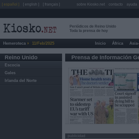
[ español ]
[ english ]
[ français ]
sobre Kiosko.net
contacto
ayuda
Periódicos de Reino Unido
Toda la prensa de hoy
Hemeroteca
11/Feb/2025
Inicio
África
Asia
Reino Unido
Prensa de Información G
Escocia
Gales
Irlanda del Norte
publicidad