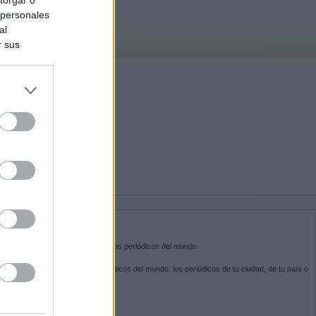
 personales
al
r sus
do nuestra
BRE KIOSKO.NET
sko.net
es la puerta de entrada a los periódicos del mundo.
ega por las portadas de los periódicos del mundo: los periódicos de tu ciudad, de tu país o
 otro extremo del mundo.
GUENOS