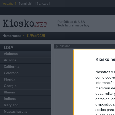
[ español ]
[ english ]
[ français ]
Periódicos de USA
Toda la prensa de hoy
Hemeroteca
11/Feb/2025
publicidad
USA
Alabama
Kiosko.ne
Arizona
California
Nosotros y 
Colorado
como cookie
Florida
información
Georgia
medición de
Illinois
desarrollar
datos de loc
Indiana
dispositivo
Maryland
socios para
Massachusetts
puede acced