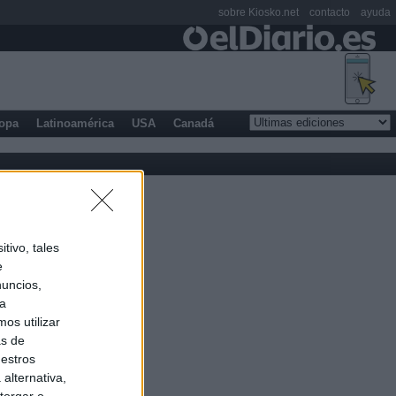
sobre Kiosko.net
contacto
ayuda
opa
Latinoamérica
USA
Canadá
tivo, tales
e
nuncios,
ra
os utilizar
as de
uestros
alternativa,
torgar o