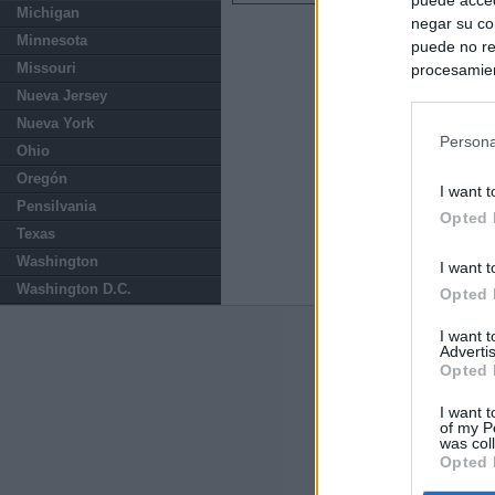
Michigan
negar su co
Minnesota
puede no re
Missouri
procesamien
preferencia
Nueva Jersey
política de 
Nueva York
Persona
Ohio
Oregón
I want t
Pensilvania
Opted 
Texas
Washington
I want t
Washington D.C.
Opted 
I want 
Últimas notic
Advertis
Opted 
Sorpresa y dudas
controles: "Nos
I want t
of my P
was col
Opted 
Última hora polí
procedente de It