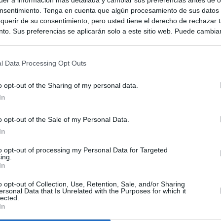
nsentimiento. Tenga en cuenta que algún procesamiento de sus datos
querir de su consentimiento, pero usted tiene el derecho de rechazar t
to. Sus preferencias se aplicarán solo a este sitio web. Puede cambia
s en cualquier momento entrando de nuevo en este sitio web o visitan
privacidad.
l Data Processing Opt Outs
o opt-out of the Sharing of my personal data.
In
o opt-out of the Sale of my Personal Data.
In
to opt-out of processing my Personal Data for Targeted
ias
SO
ing.
In
Kio
 entre los viajeros procedentes de Italia por los nuevos
 lo esperábamos peor"
o opt-out of Collection, Use, Retention, Sale, and/or Sharing
Nav
ersonal Data that Is Unrelated with the Purposes for which it
del
lected.
In
tica, en directo | Interior reitera que los controles a viajeros
SÍ
alia son aleatorios y no sistemáticos