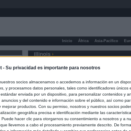
Inicio
África
Asia-Pacífico
Eur
Illinois
t -
Su privacidad es importante para nosotros
nuestros socios almacenamos o accedemos a información en un disposi
s, y procesamos datos personales, tales como identificadores únicos 
 estándar enviada por un dispositivo, para personalizar contenidos y a
 anuncios y del contenido e información sobre el público, así como pa
 y mejorar productos. Con su permiso, nosotros y nuestros socios podem
alización geográfica precisa e identificación mediante las característic
s. Puede hacer clic para otorgarnos su consentimiento a nosotros y a n
 que llevemos a cabo el procesamiento previamente descrito. De forma 
er a información más detallada y cambiar sus preferencias antes de o