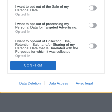
solo a este sitio web. Puede cambiar sus preferencias en
I want to opt-out of the Sale of my
cualquier momento entrando de nuevo en este sitio web o
Personal Data.
visitando nuestra política de privacidad.
Opted In
I want to opt-out of processing my
Personal Data for Targeted Advertising.
Opted In
I want to opt-out of Collection, Use,
Retention, Sale, and/or Sharing of my
Personal Data that Is Unrelated with the
Purposes for which it was collected.
Opted In
CONFIRM
Data Deletion
Data Access
Aviso legal