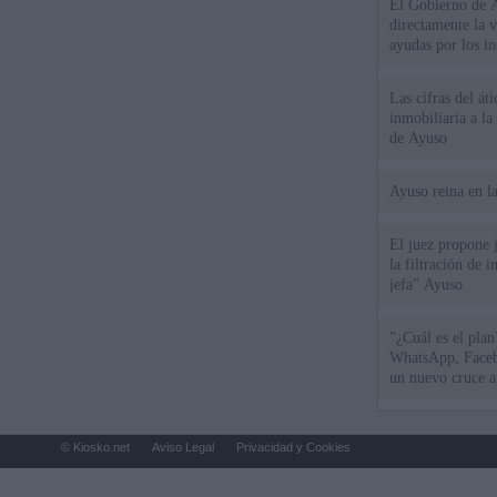
El Gobierno de A
directamente la 
ayudas por los i
Las cifras del át
inmobiliaria a l
de Ayuso
Ayuso reina en l
El juez propone j
la filtración de i
jefa" Ayuso
"¿Cuál es el plan
WhatsApp, Faceb
un nuevo cruce a
15 de agosto
© Kiosko.net
Aviso Legal
Privacidad y Cookies