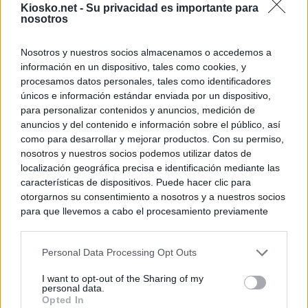
Kiosko.net -
Su privacidad es importante para
nosotros
Nosotros y nuestros socios almacenamos o accedemos a
información en un dispositivo, tales como cookies, y
procesamos datos personales, tales como identificadores
únicos e información estándar enviada por un dispositivo,
para personalizar contenidos y anuncios, medición de
anuncios y del contenido e información sobre el público, así
como para desarrollar y mejorar productos. Con su permiso,
nosotros y nuestros socios podemos utilizar datos de
localización geográfica precisa e identificación mediante las
características de dispositivos. Puede hacer clic para
otorgarnos su consentimiento a nosotros y a nuestros socios
para que llevemos a cabo el procesamiento previamente
descrito. De forma alternativa, puede acceder a información
más detallada y cambiar sus preferencias antes de otorgar o
Personal Data Processing Opt Outs
negar su consentimiento. Tenga en cuenta que algún
procesamiento de sus datos personales puede no requerir
I want to opt-out of the Sharing of my
de su consentimiento, pero usted tiene el derecho de
personal data.
rechazar tal procesamiento. Sus preferencias se aplicarán
Opted In