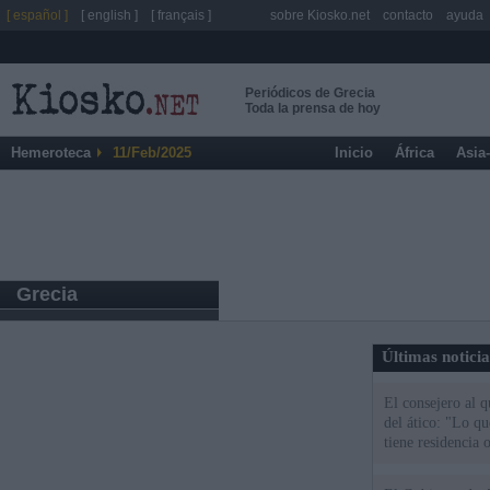
[ español ]
[ english ]
[ français ]
sobre Kiosko.net
contacto
ayuda
Periódicos de Grecia
Toda la prensa de hoy
Hemeroteca
11/Feb/2025
Inicio
África
Asia
Grecia
Últimas notici
El consejero al 
del ático: "Lo q
tiene residencia o