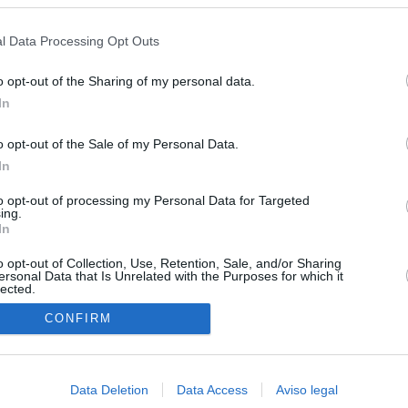
s en cualquier momento entrando de nuevo en este sitio web o visitan
ias
SO
privacidad.
l Data Processing Opt Outs
Kio
 que el ático comprado por la Comunidad de Madrid no era para
Sería muy poco inteligente"
Nav
o opt-out of the Sharing of my personal data.
del
In
Ayuso compró el ático de Chamberí por 6,3 millones de euros
SÍ
o opt-out of the Sale of my Personal Data.
uso: cómo ha cambiado su discurso sobre el ático de la
In
Madrid en una semana
to opt-out of processing my Personal Data for Targeted
ing.
ica del ático de lujo solo ha comprado dos inmuebles en los
In
ios aunque Ayuso dice que realiza compraventas "todo el año"
o opt-out of Collection, Use, Retention, Sale, and/or Sharing
 con la acogida de menores: dice ahora que "cumplirán la ley"
ersonal Data that Is Unrelated with the Purposes for which it
lected.
 comunidades en las que gobiernan con Vox se oponen
In
CONFIRM
co pide que "se agoten todas las vías para que vuelvan con sus
enores llegados a Ceuta
Data Deletion
Data Access
Aviso legal