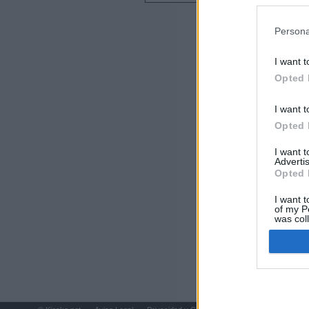
preferencia
Últimas notic
política de 
Persona
Ayuso defiende
uso personal: "
I want t
Opted 
El Gobierno de 
I want t
Ayuso contra Ay
Opted 
Comunidad de 
I want 
Advertis
La empresa públ
Opted 
últimos ejercic
I want t
El PP se enreda
of my P
was col
mientras varias
Opted 
El Gobierno vas
familias" los m