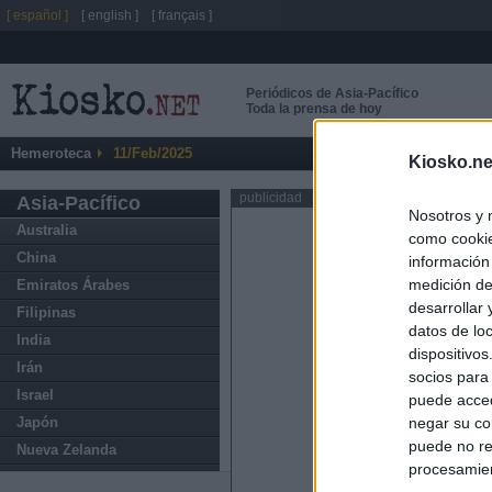
[ español ]
[ english ]
[ français ]
Periódicos de Asia-Pacífico
Toda la prensa de hoy
Hemeroteca
11/Feb/2025
Kiosko.ne
publicidad
Asia-Pacífico
Nosotros y 
Australia
como cookie
China
información
medición de
Emiratos Árabes
desarrollar
Filipinas
datos de loc
India
dispositivo
Irán
socios para
Israel
puede acced
Japón
negar su co
puede no re
Nueva Zelanda
procesamien