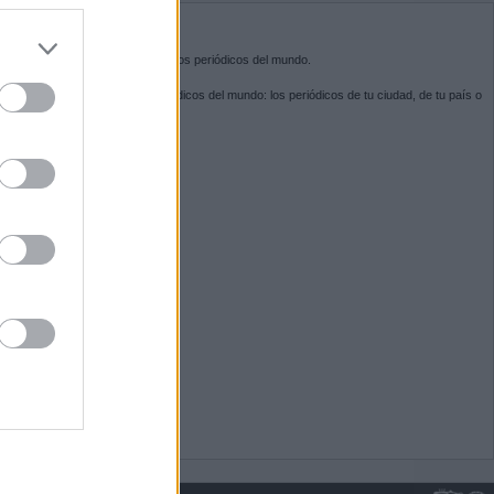
do nuestra
BRE KIOSKO.NET
sko.net
es la puerta de entrada a los periódicos del mundo.
ega por las portadas de los periódicos del mundo: los periódicos de tu ciudad, de tu país o
 otro extremo del mundo.
GUENOS