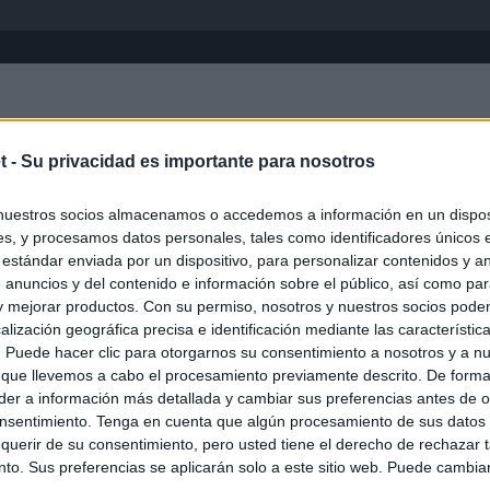
Inicio
África
Asia-Pacífico
Eur
t -
Su privacidad es importante para nosotros
Filipinas
nuestros socios almacenamos o accedemos a información en un disposi
s, y procesamos datos personales, tales como identificadores únicos 
 estándar enviada por un dispositivo, para personalizar contenidos y a
 anuncios y del contenido e información sobre el público, así como pa
 y mejorar productos. Con su permiso, nosotros y nuestros socios podem
alización geográfica precisa e identificación mediante las característic
s. Puede hacer clic para otorgarnos su consentimiento a nosotros y a n
 que llevemos a cabo el procesamiento previamente descrito. De forma 
er a información más detallada y cambiar sus preferencias antes de o
nsentimiento. Tenga en cuenta que algún procesamiento de sus datos
querir de su consentimiento, pero usted tiene el derecho de rechazar t
to. Sus preferencias se aplicarán solo a este sitio web. Puede cambia