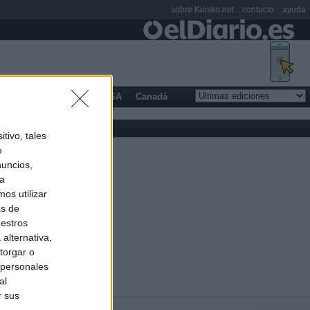
sobre Kiosko.net
contacto
ayuda
opa
Latinoamérica
USA
Canadá
tivo, tales
e
nuncios,
ra
os utilizar
as de
uestros
alternativa,
torgar o
 personales
al
r sus