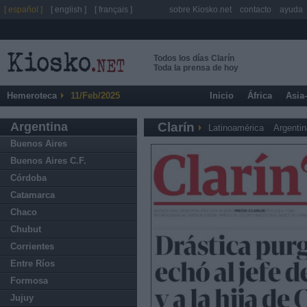
[ español ]
[ english ]
[ français ]
sobre Kiosko.net
contacto
ayuda
Todos los días Clarín
Toda la prensa de hoy
Hemeroteca
11/Feb/2025
Inicio
África
Asia
Argentina
Clarín
Latinoamérica
Argentin
Buenos Aires
Buenos Aires C.F.
Córdoba
Catamarca
Chaco
Chubut
Corrientes
Entre Ríos
Formosa
Jujuy