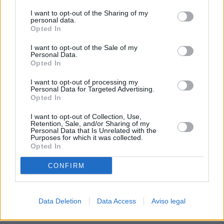
procesamiento de sus datos personales puede no requerir
I want to opt-out of the Sharing of my
de su consentimiento, pero usted tiene el derecho de
personal data.
rechazar tal procesamiento. Sus preferencias se aplicarán
Opted In
solo a este sitio web. Puede cambiar sus preferencias en
I want to opt-out of the Sale of my
cualquier momento entrando de nuevo en este sitio web o
Personal Data.
visitando nuestra política de privacidad.
Opted In
I want to opt-out of processing my
Personal Data for Targeted Advertising.
Opted In
I want to opt-out of Collection, Use,
Retention, Sale, and/or Sharing of my
Personal Data that Is Unrelated with the
Purposes for which it was collected.
Opted In
CONFIRM
Data Deletion
Data Access
Aviso legal