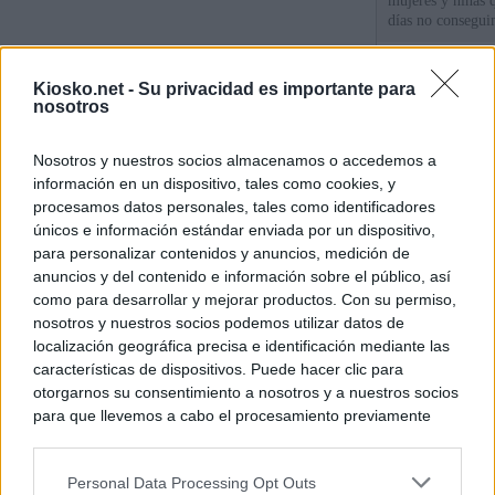
mujeres y niñas 
días no consegu
Meloni denuncia 
Kiosko.net -
Su privacidad es importante para
mientras llama a
nosotros
para Italia con 
Nosotros y nuestros socios almacenamos o accedemos a
España tiene cas
información en un dispositivo, tales como cookies, y
principales, un 3
procesamos datos personales, tales como identificadores
únicos e información estándar enviada por un dispositivo,
para personalizar contenidos y anuncios, medición de
© Kiosko.net
Aviso Legal
Privacidad y Cookies
anuncios y del contenido e información sobre el público, así
como para desarrollar y mejorar productos. Con su permiso,
nosotros y nuestros socios podemos utilizar datos de
localización geográfica precisa e identificación mediante las
características de dispositivos. Puede hacer clic para
otorgarnos su consentimiento a nosotros y a nuestros socios
para que llevemos a cabo el procesamiento previamente
descrito. De forma alternativa, puede acceder a información
más detallada y cambiar sus preferencias antes de otorgar o
Personal Data Processing Opt Outs
negar su consentimiento. Tenga en cuenta que algún