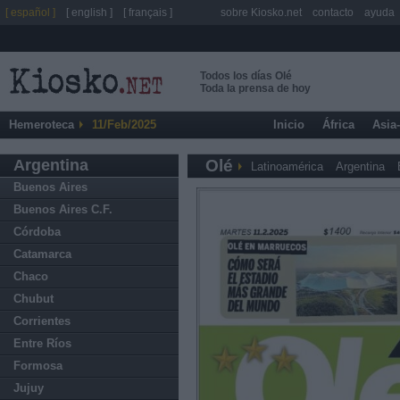
[ español ]
[ english ]
[ français ]
sobre Kiosko.net
contacto
ayuda
Todos los días Olé
Toda la prensa de hoy
Hemeroteca
11/Feb/2025
Inicio
África
Asia
Argentina
Olé
Latinoamérica
Argentina
Buenos Aires
Buenos Aires C.F.
Córdoba
Catamarca
Chaco
Chubut
Corrientes
Entre Ríos
Formosa
Jujuy