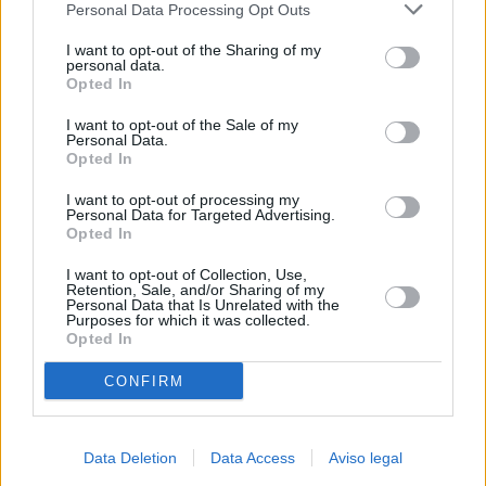
Personal Data Processing Opt Outs
negar su consentimiento. Tenga en cuenta que algún
procesamiento de sus datos personales puede no requerir
I want to opt-out of the Sharing of my
de su consentimiento, pero usted tiene el derecho de
personal data.
rechazar tal procesamiento. Sus preferencias se aplicarán
Opted In
solo a este sitio web. Puede cambiar sus preferencias en
I want to opt-out of the Sale of my
cualquier momento entrando de nuevo en este sitio web o
Personal Data.
visitando nuestra política de privacidad.
Opted In
I want to opt-out of processing my
Personal Data for Targeted Advertising.
Opted In
I want to opt-out of Collection, Use,
Retention, Sale, and/or Sharing of my
Personal Data that Is Unrelated with the
Purposes for which it was collected.
Opted In
CONFIRM
Data Deletion
Data Access
Aviso legal