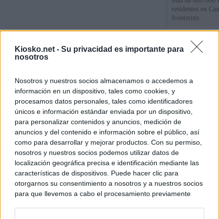
Más de 800.000 t
residentes en Can
fronterizo
Qué hay detrás d
Kiosko.net -
Su privacidad es importante para
España por la cri
nosotros
Sira Rego: "Es i
Nosotros y nuestros socios almacenamos o accedemos a
personas se muev
información en un dispositivo, tales como cookies, y
algo"
procesamos datos personales, tales como identificadores
únicos e información estándar enviada por un dispositivo,
para personalizar contenidos y anuncios, medición de
© Kiosko.net
Aviso Legal
Privacidad y Cookies
anuncios y del contenido e información sobre el público, así
como para desarrollar y mejorar productos. Con su permiso,
nosotros y nuestros socios podemos utilizar datos de
localización geográfica precisa e identificación mediante las
características de dispositivos. Puede hacer clic para
otorgarnos su consentimiento a nosotros y a nuestros socios
para que llevemos a cabo el procesamiento previamente
descrito. De forma alternativa, puede acceder a información
más detallada y cambiar sus preferencias antes de otorgar o