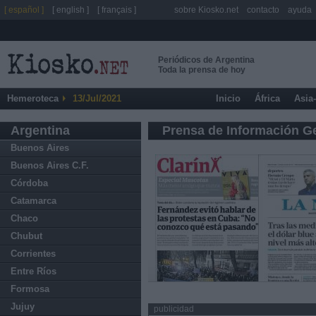
[ español ]
[ english ]
[ français ]
sobre Kiosko.net
contacto
ayuda
Periódicos de Argentina
Toda la prensa de hoy
Hemeroteca
13/Jul/2021
Inicio
África
Asia
Argentina
Prensa de Información G
Buenos Aires
Buenos Aires C.F.
Córdoba
Catamarca
Chaco
Chubut
Corrientes
Entre Ríos
Formosa
Jujuy
publicidad