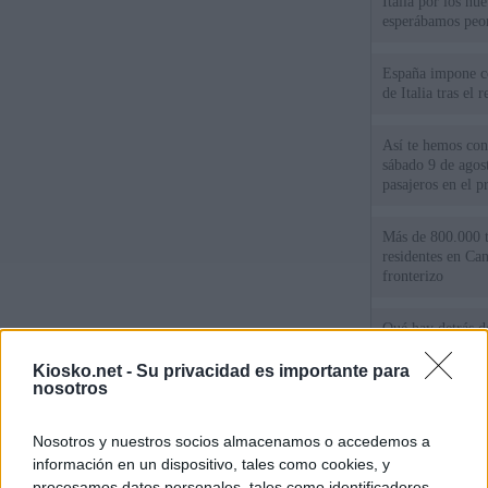
Italia por los nu
esperábamos peo
España impone co
de Italia tras el
Así te hemos cont
sábado 9 de agos
pasajeros en el pr
Más de 800.000 t
residentes en Can
fronterizo
Qué hay detrás d
España por la cri
Kiosko.net -
Su privacidad es importante para
nosotros
Sira Rego: "Es i
personas se muev
algo"
Nosotros y nuestros socios almacenamos o accedemos a
información en un dispositivo, tales como cookies, y
procesamos datos personales, tales como identificadores