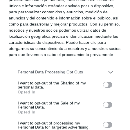
únicos e información estándar enviada por un dispositivo,
© Kiosko.net
Aviso Legal
Privacidad y Cookies
para personalizar contenidos y anuncios, medición de
anuncios y del contenido e información sobre el público, así
como para desarrollar y mejorar productos. Con su permiso,
nosotros y nuestros socios podemos utilizar datos de
localización geográfica precisa e identificación mediante las
características de dispositivos. Puede hacer clic para
otorgarnos su consentimiento a nosotros y a nuestros socios
para que llevemos a cabo el procesamiento previamente
descrito. De forma alternativa, puede acceder a información
más detallada y cambiar sus preferencias antes de otorgar o
Personal Data Processing Opt Outs
negar su consentimiento. Tenga en cuenta que algún
procesamiento de sus datos personales puede no requerir
I want to opt-out of the Sharing of my
de su consentimiento, pero usted tiene el derecho de
personal data.
rechazar tal procesamiento. Sus preferencias se aplicarán
Opted In
solo a este sitio web. Puede cambiar sus preferencias en
I want to opt-out of the Sale of my
cualquier momento entrando de nuevo en este sitio web o
Personal Data.
visitando nuestra política de privacidad.
Opted In
I want to opt-out of processing my
Personal Data for Targeted Advertising.