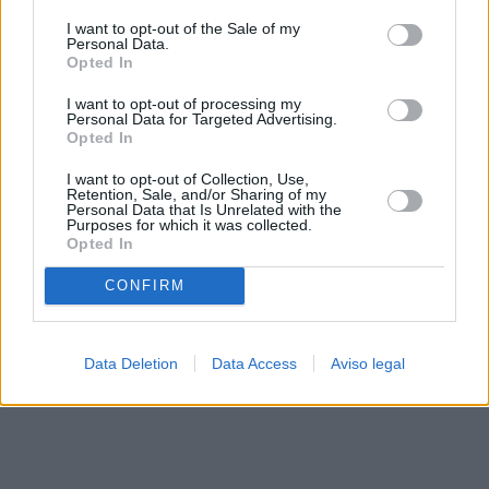
solo a este sitio web. Puede cambiar sus preferencias en
I want to opt-out of the Sale of my
cualquier momento entrando de nuevo en este sitio web o
Personal Data.
visitando nuestra política de privacidad.
Opted In
I want to opt-out of processing my
Personal Data for Targeted Advertising.
Opted In
I want to opt-out of Collection, Use,
Retention, Sale, and/or Sharing of my
Personal Data that Is Unrelated with the
Purposes for which it was collected.
Opted In
CONFIRM
Data Deletion
Data Access
Aviso legal