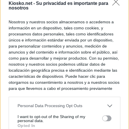
Kiosko.net -
Su privacidad es importante para
nosotros
Nosotros y nuestros socios almacenamos o accedemos a
información en un dispositivo, tales como cookies, y
procesamos datos personales, tales como identificadores
únicos e información estándar enviada por un dispositivo,
para personalizar contenidos y anuncios, medición de
anuncios y del contenido e información sobre el público, así
como para desarrollar y mejorar productos. Con su permiso,
nosotros y nuestros socios podemos utilizar datos de
localización geográfica precisa e identificación mediante las
características de dispositivos. Puede hacer clic para
otorgarnos su consentimiento a nosotros y a nuestros socios
para que llevemos a cabo el procesamiento previamente
descrito. De forma alternativa, puede acceder a información
más detallada y cambiar sus preferencias antes de otorgar o
Personal Data Processing Opt Outs
negar su consentimiento. Tenga en cuenta que algún
procesamiento de sus datos personales puede no requerir
I want to opt-out of the Sharing of my
de su consentimiento, pero usted tiene el derecho de
personal data.
rechazar tal procesamiento. Sus preferencias se aplicarán
Opted In