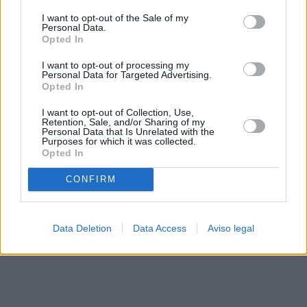
solo a este sitio web. Puede cambiar sus preferencias en
I want to opt-out of the Sale of my
cualquier momento entrando de nuevo en este sitio web o
Personal Data.
visitando nuestra política de privacidad.
Opted In
I want to opt-out of processing my
Personal Data for Targeted Advertising.
Opted In
I want to opt-out of Collection, Use,
Retention, Sale, and/or Sharing of my
Personal Data that Is Unrelated with the
Purposes for which it was collected.
Opted In
CONFIRM
Data Deletion
Data Access
Aviso legal