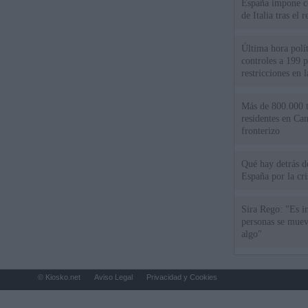
España impone co
de Italia tras el
Última hora polít
controles a 199 p
restricciones en l
Más de 800.000 t
residentes en Can
fronterizo
Qué hay detrás d
España por la cri
Sira Rego: "Es i
personas se muev
algo"
© Kiosko.net
Aviso Legal
Privacidad y Cookies