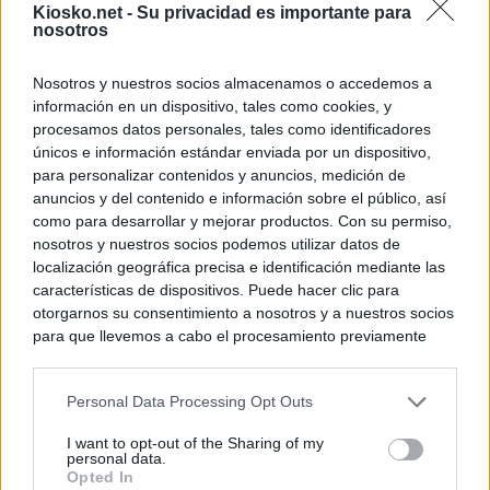
Kiosko.net -
Su privacidad es importante para
nosotros
Nosotros y nuestros socios almacenamos o accedemos a
información en un dispositivo, tales como cookies, y
procesamos datos personales, tales como identificadores
únicos e información estándar enviada por un dispositivo,
para personalizar contenidos y anuncios, medición de
anuncios y del contenido e información sobre el público, así
como para desarrollar y mejorar productos. Con su permiso,
nosotros y nuestros socios podemos utilizar datos de
localización geográfica precisa e identificación mediante las
características de dispositivos. Puede hacer clic para
otorgarnos su consentimiento a nosotros y a nuestros socios
para que llevemos a cabo el procesamiento previamente
descrito. De forma alternativa, puede acceder a información
más detallada y cambiar sus preferencias antes de otorgar o
Personal Data Processing Opt Outs
negar su consentimiento. Tenga en cuenta que algún
procesamiento de sus datos personales puede no requerir
I want to opt-out of the Sharing of my
de su consentimiento, pero usted tiene el derecho de
personal data.
rechazar tal procesamiento. Sus preferencias se aplicarán
Opted In