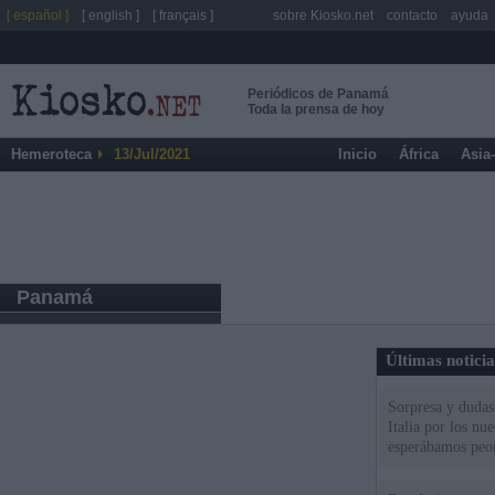
[ español ]
[ english ]
[ français ]
sobre Kiosko.net
contacto
ayuda
Periódicos de Panamá
Toda la prensa de hoy
Hemeroteca
13/Jul/2021
Inicio
África
Asia
Panamá
Últimas notici
Sorpresa y dudas 
Italia por los nu
esperábamos peo