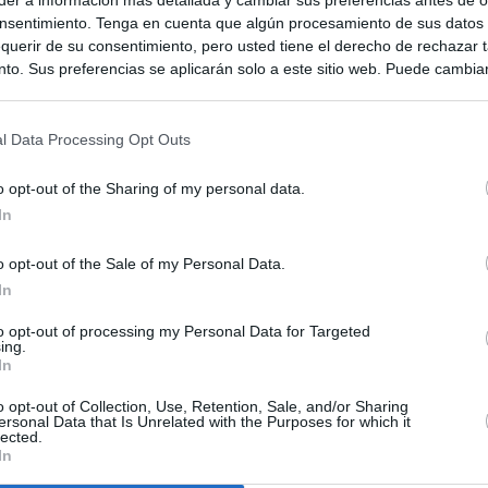
nsentimiento. Tenga en cuenta que algún procesamiento de sus datos
querir de su consentimiento, pero usted tiene el derecho de rechazar t
to. Sus preferencias se aplicarán solo a este sitio web. Puede cambia
s en cualquier momento entrando de nuevo en este sitio web o visitan
privacidad.
l Data Processing Opt Outs
o opt-out of the Sharing of my personal data.
In
o opt-out of the Sale of my Personal Data.
In
to opt-out of processing my Personal Data for Targeted
ias
SO
ing.
In
Kio
 entre los viajeros procedentes de Italia por los nuevos
 lo esperábamos peor"
o opt-out of Collection, Use, Retention, Sale, and/or Sharing
Nav
ersonal Data that Is Unrelated with the Purposes for which it
del
lected.
In
tica, en directo: Interior reitera que los controles a viajeros
SÍ
alia son aleatorios y no sistemáticos