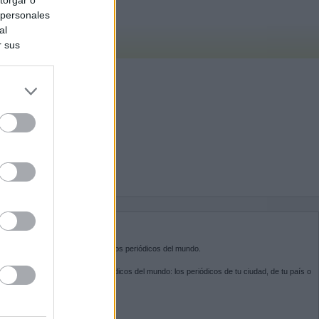
 personales
al
r sus
do nuestra
BRE KIOSKO.NET
sko.net
es la puerta de entrada a los periódicos del mundo.
ega por las portadas de los periódicos del mundo: los periódicos de tu ciudad, de tu país o
 otro extremo del mundo.
GUENOS