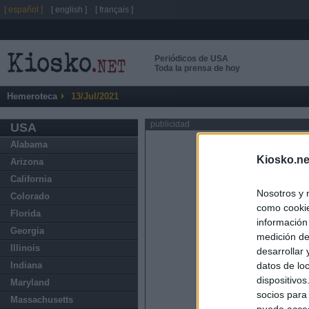
[ español ]
[ english ]
[ français ]
Periódicos de USA
Toda la prensa de hoy
Hemeroteca
13/Jul/2021
publicidad
USA
Alabama
Kiosko.ne
Arizona
California
Nosotros y 
Colorado
como cookie
Florida
información
Georgia
medición de
Illinois
desarrollar
datos de loc
Indiana
dispositivo
Maryland
socios para
Massachusetts
puede acced