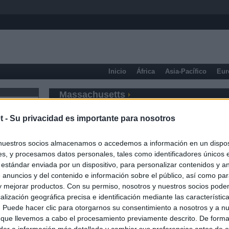
Inicio
África
Asia-Pacífico
Eur
Massachusetts
t -
Su privacidad es importante para nosotros
nuestros socios almacenamos o accedemos a información en un disposi
s, y procesamos datos personales, tales como identificadores únicos 
 estándar enviada por un dispositivo, para personalizar contenidos y a
 anuncios y del contenido e información sobre el público, así como pa
 y mejorar productos. Con su permiso, nosotros y nuestros socios podem
alización geográfica precisa e identificación mediante las característic
s. Puede hacer clic para otorgarnos su consentimiento a nosotros y a n
 que llevemos a cabo el procesamiento previamente descrito. De forma 
er a información más detallada y cambiar sus preferencias antes de o