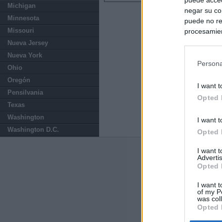
Michigan
negar su co
Minnesota
puede no re
Missouri
procesamien
preferencia
Nueva Jersey
política de 
Nueva York
Persona
Ohio
Oregón
I want t
Pensilvania
Opted 
Texas
Washington
I want t
Washington D.C.
Opted 
I want 
Últimas notic
Advertis
Opted 
Sorpresa y dudas
controles: "Nos
I want t
of my P
was col
Opted 
Última hora polí
procedente de It