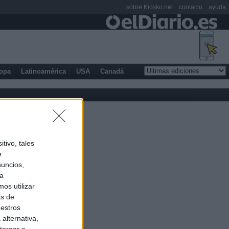
sobre Kiosko.net
contacto
ayuda
opa
Latinoamérica
USA
Canadá
tivo, tales
e
nuncios,
ra
os utilizar
as de
uestros
alternativa,
torgar o