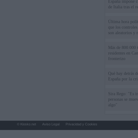
España impone co
de Italia tras el
Última hora polít
que los controles
son aleatorios y 
Más de 800.000 t
residentes en Can
fronterizo
Qué hay detrás d
España por la cri
Sira Rego: "Es i
personas se muev
algo"
© Kiosko.net
Aviso Legal
Privacidad y Cookies