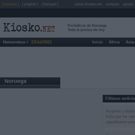
[ español ]
[ english ]
[ français ]
sobre Kiosko.net
contacto
ayuda
Periódicos de Noruega
Toda la prensa de hoy
Hemeroteca
13/Jul/2021
Inicio
África
Asia
Noruega
Últimas notici
Sorpresa y dudas 
Italia por los nu
esperábamos peo