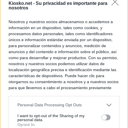
Kiosko.net -
Su privacidad es importante para
nosotros
Nosotros y nuestros socios almacenamos o accedemos a
información en un dispositivo, tales como cookies, y
procesamos datos personales, tales como identificadores
únicos e información estándar enviada por un dispositivo,
para personalizar contenidos y anuncios, medición de
anuncios y del contenido e información sobre el público, así
como para desarrollar y mejorar productos. Con su permiso,
nosotros y nuestros socios podemos utilizar datos de
localización geográfica precisa e identificación mediante las
características de dispositivos. Puede hacer clic para
otorgarnos su consentimiento a nosotros y a nuestros socios
para que llevemos a cabo el procesamiento previamente
descrito. De forma alternativa, puede acceder a información
más detallada y cambiar sus preferencias antes de otorgar o
Personal Data Processing Opt Outs
negar su consentimiento. Tenga en cuenta que algún
procesamiento de sus datos personales puede no requerir
I want to opt-out of the Sharing of my
de su consentimiento, pero usted tiene el derecho de
personal data.
rechazar tal procesamiento. Sus preferencias se aplicarán
Opted In