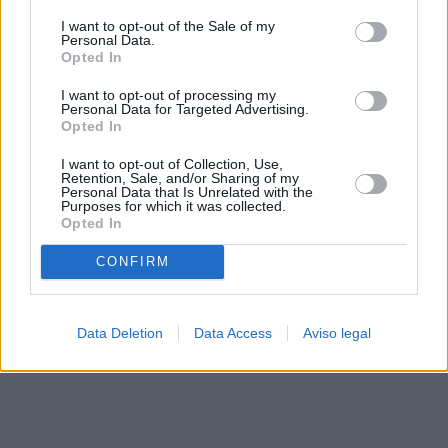
solo a este sitio web. Puede cambiar sus preferencias en
I want to opt-out of the Sale of my
cualquier momento entrando de nuevo en este sitio web o
Personal Data.
visitando nuestra política de privacidad.
Opted In
I want to opt-out of processing my
Personal Data for Targeted Advertising.
Opted In
I want to opt-out of Collection, Use,
Retention, Sale, and/or Sharing of my
Personal Data that Is Unrelated with the
Purposes for which it was collected.
Opted In
CONFIRM
Data Deletion
Data Access
Aviso legal