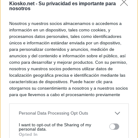
Kiosko.net -
Su privacidad es importante para
nosotros
Nosotros y nuestros socios almacenamos o accedemos a
información en un dispositivo, tales como cookies, y
procesamos datos personales, tales como identificadores
únicos e información estándar enviada por un dispositivo,
para personalizar contenidos y anuncios, medición de
anuncios y del contenido e información sobre el público, así
como para desarrollar y mejorar productos. Con su permiso,
nosotros y nuestros socios podemos utilizar datos de
localización geográfica precisa e identificación mediante las
características de dispositivos. Puede hacer clic para
otorgarnos su consentimiento a nosotros y a nuestros socios
para que llevemos a cabo el procesamiento previamente
descrito. De forma alternativa, puede acceder a información
más detallada y cambiar sus preferencias antes de otorgar o
Personal Data Processing Opt Outs
negar su consentimiento. Tenga en cuenta que algún
procesamiento de sus datos personales puede no requerir
I want to opt-out of the Sharing of my
de su consentimiento, pero usted tiene el derecho de
personal data.
rechazar tal procesamiento. Sus preferencias se aplicarán
Opted In