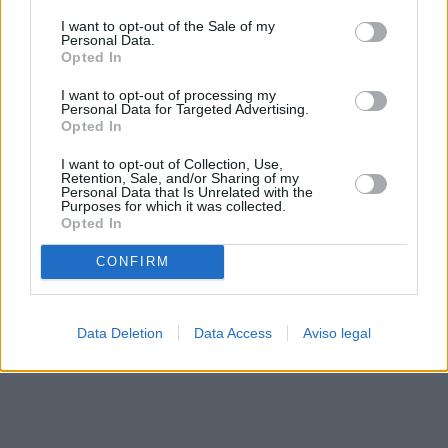
solo a este sitio web. Puede cambiar sus preferencias en
I want to opt-out of the Sale of my
cualquier momento entrando de nuevo en este sitio web o
Personal Data.
visitando nuestra política de privacidad.
Opted In
I want to opt-out of processing my
Personal Data for Targeted Advertising.
Opted In
I want to opt-out of Collection, Use,
Retention, Sale, and/or Sharing of my
Personal Data that Is Unrelated with the
Purposes for which it was collected.
Opted In
CONFIRM
Data Deletion
Data Access
Aviso legal