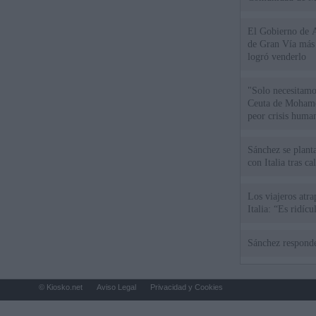
El Gobierno de A
de Gran Vía más
logró venderlo
"Solo necesitamo
Ceuta de Mohamed
peor crisis huma
Sánchez se plant
con Italia tras c
Los viajeros atra
Italia: “Es ridíc
Sánchez responde
© Kiosko.net
Aviso Legal
Privacidad y Cookies