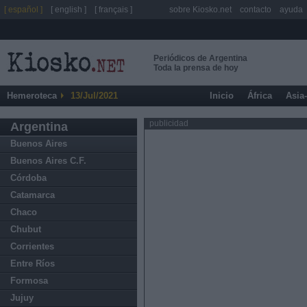
[ español ]
[ english ]
[ français ]
sobre Kiosko.net
contacto
ayuda
Periódicos de Argentina
Toda la prensa de hoy
Hemeroteca
13/Jul/2021
Inicio
África
Asia
publicidad
Argentina
Buenos Aires
Buenos Aires C.F.
Córdoba
Catamarca
Chaco
Chubut
Corrientes
Entre Ríos
Formosa
Jujuy