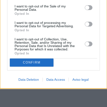
solo a este sitio web. Puede cambiar sus preferencias en
I want to opt-out of the Sale of my
cualquier momento entrando de nuevo en este sitio web o
Personal Data.
visitando nuestra política de privacidad.
Opted In
I want to opt-out of processing my
Personal Data for Targeted Advertising.
Opted In
I want to opt-out of Collection, Use,
Retention, Sale, and/or Sharing of my
Personal Data that Is Unrelated with the
Purposes for which it was collected.
Opted In
CONFIRM
Data Deletion
Data Access
Aviso legal