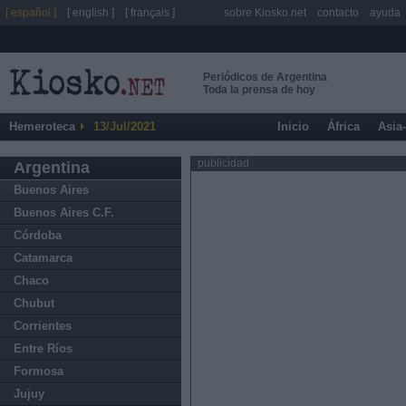
[ español ]
[ english ]
[ français ]
sobre Kiosko.net
contacto
ayuda
Periódicos de Argentina
Toda la prensa de hoy
Hemeroteca
13/Jul/2021
Inicio
África
Asia
publicidad
Argentina
Buenos Aires
Buenos Aires C.F.
Córdoba
Catamarca
Chaco
Chubut
Corrientes
Entre Ríos
Formosa
Jujuy