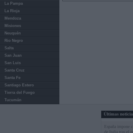
La Pampa
La Rioja
Mendoza
Misiones
Neuquén
Rio Negro
Salta
San Juan
San Luis
Santa Cruz
Santa Fe
Santiago Estero
Tierra del Fuego
Tucumán
Últimas notici
España impone co
de Italia tras el