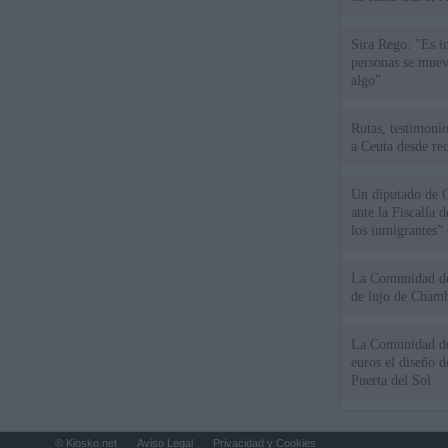
Sira Rego: "Es i
personas se muev
algo"
Rutas, testimonio
a Ceuta desde red
Un diputado de 
ante la Fiscalía 
los inmigrantes”
La Comunidad de 
de lujo de Chamb
La Comunidad de
euros el diseño d
Puerta del Sol
© Kiosko.net
Aviso Legal
Privacidad y Cookies