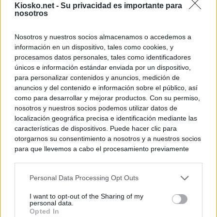
Kiosko.net -
Su privacidad es importante para
nosotros
Nosotros y nuestros socios almacenamos o accedemos a
información en un dispositivo, tales como cookies, y
procesamos datos personales, tales como identificadores
únicos e información estándar enviada por un dispositivo,
para personalizar contenidos y anuncios, medición de
anuncios y del contenido e información sobre el público, así
como para desarrollar y mejorar productos. Con su permiso,
nosotros y nuestros socios podemos utilizar datos de
localización geográfica precisa e identificación mediante las
características de dispositivos. Puede hacer clic para
otorgarnos su consentimiento a nosotros y a nuestros socios
para que llevemos a cabo el procesamiento previamente
descrito. De forma alternativa, puede acceder a información
más detallada y cambiar sus preferencias antes de otorgar o
Personal Data Processing Opt Outs
negar su consentimiento. Tenga en cuenta que algún
procesamiento de sus datos personales puede no requerir
I want to opt-out of the Sharing of my
de su consentimiento, pero usted tiene el derecho de
personal data.
rechazar tal procesamiento. Sus preferencias se aplicarán
Opted In