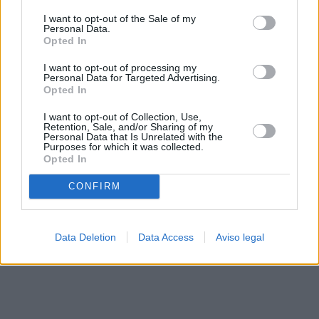
solo a este sitio web. Puede cambiar sus preferencias en
I want to opt-out of the Sale of my
cualquier momento entrando de nuevo en este sitio web o
Personal Data.
visitando nuestra política de privacidad.
Opted In
I want to opt-out of processing my
Personal Data for Targeted Advertising.
Opted In
I want to opt-out of Collection, Use,
Retention, Sale, and/or Sharing of my
Personal Data that Is Unrelated with the
Purposes for which it was collected.
Opted In
CONFIRM
Data Deletion
Data Access
Aviso legal