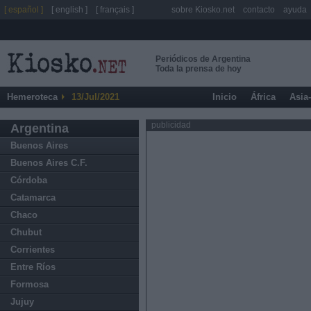
[ español ]
[ english ]
[ français ]
sobre Kiosko.net
contacto
ayuda
Periódicos de Argentina
Toda la prensa de hoy
Hemeroteca
13/Jul/2021
Inicio
África
Asia
publicidad
Argentina
Buenos Aires
Buenos Aires C.F.
Córdoba
Catamarca
Chaco
Chubut
Corrientes
Entre Ríos
Formosa
Jujuy