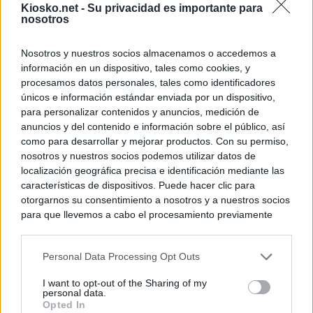
Kiosko.net -
Su privacidad es importante para
nosotros
Nosotros y nuestros socios almacenamos o accedemos a
información en un dispositivo, tales como cookies, y
procesamos datos personales, tales como identificadores
únicos e información estándar enviada por un dispositivo,
para personalizar contenidos y anuncios, medición de
anuncios y del contenido e información sobre el público, así
como para desarrollar y mejorar productos. Con su permiso,
nosotros y nuestros socios podemos utilizar datos de
localización geográfica precisa e identificación mediante las
características de dispositivos. Puede hacer clic para
otorgarnos su consentimiento a nosotros y a nuestros socios
para que llevemos a cabo el procesamiento previamente
descrito. De forma alternativa, puede acceder a información
más detallada y cambiar sus preferencias antes de otorgar o
Personal Data Processing Opt Outs
negar su consentimiento. Tenga en cuenta que algún
procesamiento de sus datos personales puede no requerir
I want to opt-out of the Sharing of my
de su consentimiento, pero usted tiene el derecho de
personal data.
rechazar tal procesamiento. Sus preferencias se aplicarán
Opted In