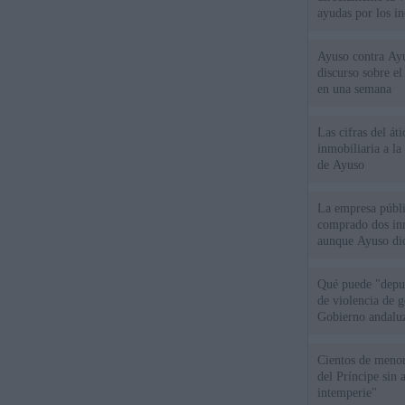
ayudas por los i
Ayuso contra Ay
discurso sobre e
en una semana
Las cifras del át
inmobiliaria a l
de Ayuso
La empresa públic
comprado dos inm
aunque Ayuso dic
el año"
Qué puede "depur
de violencia de g
Gobierno andalu
Cientos de menor
del Príncipe sin
intemperie"