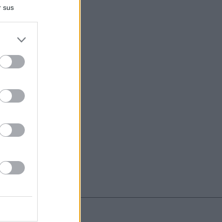
r sus
do nuestra