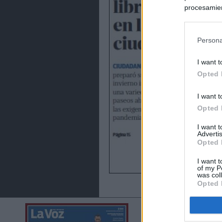
procesamien
preferencia
política de 
Persona
I want t
Opted 
I want t
Opted 
I want 
Advertis
Opted 
I want t
of my P
was col
Opted 