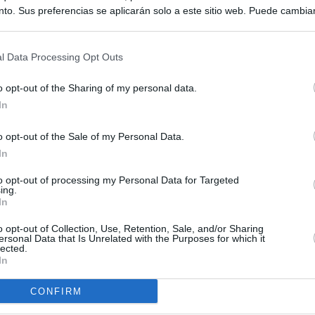
to. Sus preferencias se aplicarán solo a este sitio web. Puede cambia
s en cualquier momento entrando de nuevo en este sitio web o visitan
privacidad.
l Data Processing Opt Outs
o opt-out of the Sharing of my personal data.
In
o opt-out of the Sale of my Personal Data.
In
to opt-out of processing my Personal Data for Targeted
ing.
In
o opt-out of Collection, Use, Retention, Sale, and/or Sharing
ersonal Data that Is Unrelated with the Purposes for which it
lected.
In
CONFIRM