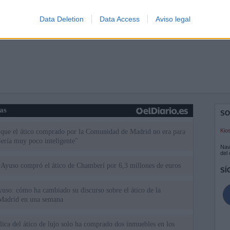
Data Deletion
Data Access
Aviso legal
ias
SO
Kio
 que el ático comprado por la Comunidad de Madrid no era para
Sería muy poco inteligente"
Nav
del
Ayuso compró el ático de Chamberí por 6,3 millones de euros
SÍ
uso: cómo ha cambiado su discurso sobre el ático de la
Madrid en una semana
ica del ático de lujo solo ha comprado dos inmuebles en los