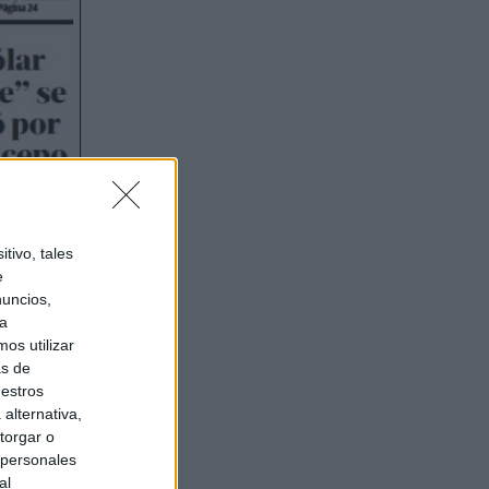
tivo, tales
e
nuncios,
ra
os utilizar
as de
uestros
alternativa,
torgar o
 personales
al