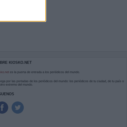
BRE KIOSKO.NET
sko.net
es la puerta de entrada a los periódicos del mundo.
ega por las portadas de los periódicos del mundo: los periódicos de tu ciudad, de tu país o
 otro extremo del mundo.
GUENOS