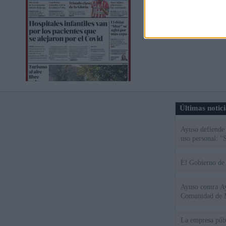
Últimas notic
Ayuso defiende
uso personal: "
El Gobierno de 
Ayuso contra Ay
Comunidad de 
La empresa públ