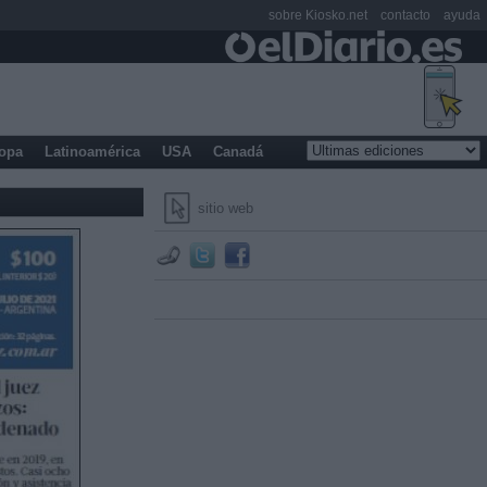
sobre Kiosko.net
contacto
ayuda
opa
Latinoamérica
USA
Canadá
sitio web