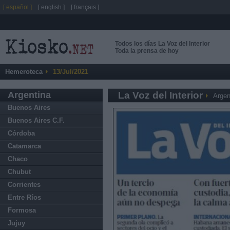
[ español ]
[ english ]
[ français ]
Todos los días La Voz del Interior
Toda la prensa de hoy
Hemeroteca
13/Jul/2021
Argentina
La Voz del Interior
Argen
Buenos Aires
Buenos Aires C.F.
Córdoba
Catamarca
Chaco
Chubut
Corrientes
Entre Ríos
Formosa
Jujuy