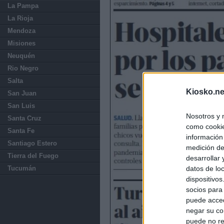
La Pampa
La Rioja
Mendoza
Misiones
Neuquén
Rio Negro
Salta
Kiosko.ne
San Juan
San Luis
Nosotros y 
Santa Cruz
como cookie
Santa Fe
información
Santiago Estero
medición de
Tierra del Fuego
desarrollar
Tucumán
datos de loc
dispositivo
socios para
puede acced
negar su co
puede no re