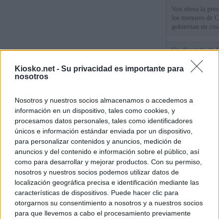
Vox eleva la pres
los menores de C
gobiernan en coa
Un diputado de 
ante la Fiscalía 
los inmigrantes”
Kiosko.net -
Su privacidad es importante para
nosotros
El Gobierno rech
Nosotros y nuestros socios almacenamos o accedemos a
ministros acudan 
de Ceuta
información en un dispositivo, tales como cookies, y
procesamos datos personales, tales como identificadores
únicos e información estándar enviada por un dispositivo,
© Kiosko.net
Aviso Legal
Privacidad y Cookies
para personalizar contenidos y anuncios, medición de
anuncios y del contenido e información sobre el público, así
como para desarrollar y mejorar productos. Con su permiso,
nosotros y nuestros socios podemos utilizar datos de
localización geográfica precisa e identificación mediante las
características de dispositivos. Puede hacer clic para
otorgarnos su consentimiento a nosotros y a nuestros socios
para que llevemos a cabo el procesamiento previamente