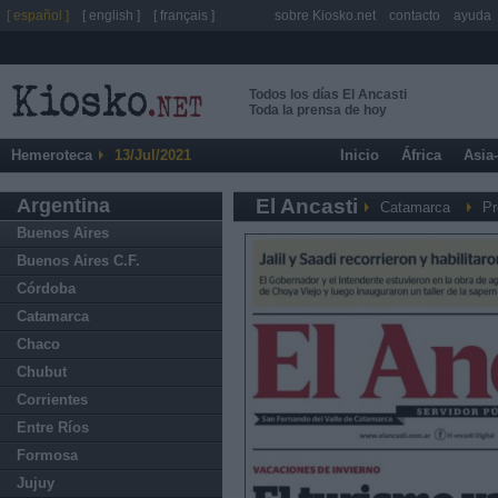
[ español ]
[ english ]
[ français ]
sobre Kiosko.net
contacto
ayuda
Todos los días El Ancasti
Toda la prensa de hoy
Hemeroteca
13/Jul/2021
Inicio
África
Asia
Argentina
El Ancasti
Catamarca
Pr
Buenos Aires
Buenos Aires C.F.
Córdoba
Catamarca
Chaco
Chubut
Corrientes
Entre Ríos
Formosa
Jujuy