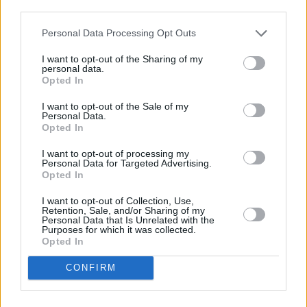
descrito. De forma alternativa, puede acceder a información
más detallada y cambiar sus preferencias antes de otorgar o
Personal Data Processing Opt Outs
negar su consentimiento. Tenga en cuenta que algún
procesamiento de sus datos personales puede no requerir
I want to opt-out of the Sharing of my
de su consentimiento, pero usted tiene el derecho de
personal data.
rechazar tal procesamiento. Sus preferencias se aplicarán
Opted In
solo a este sitio web. Puede cambiar sus preferencias en
I want to opt-out of the Sale of my
cualquier momento entrando de nuevo en este sitio web o
Personal Data.
visitando nuestra política de privacidad.
Opted In
I want to opt-out of processing my
Personal Data for Targeted Advertising.
Opted In
I want to opt-out of Collection, Use,
Retention, Sale, and/or Sharing of my
Personal Data that Is Unrelated with the
Purposes for which it was collected.
Opted In
CONFIRM