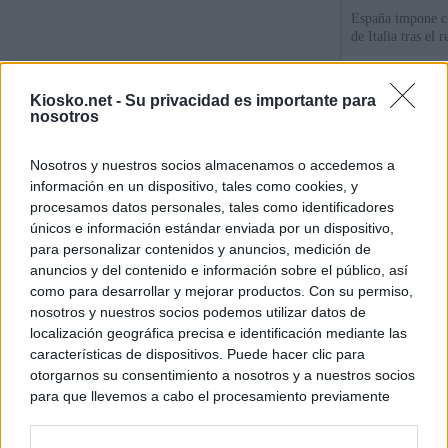
España impone co
de Italia tras el
Qué hay detrás d
Kiosko.net -
Su privacidad es importante para
España por la cri
nosotros
Sira Rego: "Es i
Nosotros y nuestros socios almacenamos o accedemos a
personas se muev
información en un dispositivo, tales como cookies, y
algo"
procesamos datos personales, tales como identificadores
únicos e información estándar enviada por un dispositivo,
para personalizar contenidos y anuncios, medición de
© Kiosko.net
Aviso Legal
Privacidad y Cookies
anuncios y del contenido e información sobre el público, así
como para desarrollar y mejorar productos. Con su permiso,
nosotros y nuestros socios podemos utilizar datos de
localización geográfica precisa e identificación mediante las
características de dispositivos. Puede hacer clic para
otorgarnos su consentimiento a nosotros y a nuestros socios
para que llevemos a cabo el procesamiento previamente
descrito. De forma alternativa, puede acceder a información
más detallada y cambiar sus preferencias antes de otorgar o