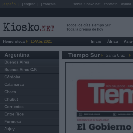
[ español ]
[ english ]
[ français ]
sobre Kiosko.net
contacto
ayuda
Todos los días Tiempo Sur
Toda la prensa de hoy
Hemeroteca
15/Abr/2021
Inicio
África
Asia
Argentina
Tiempo Sur
Santa Cruz
Buenos Aires
Buenos Aires C.F.
Córdoba
Catamarca
Chaco
Chubut
Corrientes
Entre Ríos
Formosa
Jujuy