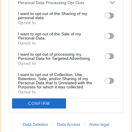
Personal Data Processing Opt Outs
negar su consentimiento. Tenga en cuenta que algún
procesamiento de sus datos personales puede no requerir
I want to opt-out of the Sharing of my
de su consentimiento, pero usted tiene el derecho de
personal data.
rechazar tal procesamiento. Sus preferencias se aplicarán
Opted In
solo a este sitio web. Puede cambiar sus preferencias en
I want to opt-out of the Sale of my
cualquier momento entrando de nuevo en este sitio web o
Personal Data.
visitando nuestra política de privacidad.
Opted In
I want to opt-out of processing my
Personal Data for Targeted Advertising.
Opted In
I want to opt-out of Collection, Use,
Retention, Sale, and/or Sharing of my
Personal Data that Is Unrelated with the
Purposes for which it was collected.
Opted In
CONFIRM
Data Deletion
Data Access
Aviso legal