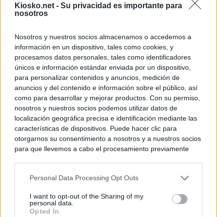
Kiosko.net -
Su privacidad es importante para
nosotros
Nosotros y nuestros socios almacenamos o accedemos a
información en un dispositivo, tales como cookies, y
procesamos datos personales, tales como identificadores
únicos e información estándar enviada por un dispositivo,
para personalizar contenidos y anuncios, medición de
anuncios y del contenido e información sobre el público, así
como para desarrollar y mejorar productos. Con su permiso,
nosotros y nuestros socios podemos utilizar datos de
localización geográfica precisa e identificación mediante las
características de dispositivos. Puede hacer clic para
otorgarnos su consentimiento a nosotros y a nuestros socios
para que llevemos a cabo el procesamiento previamente
descrito. De forma alternativa, puede acceder a información
más detallada y cambiar sus preferencias antes de otorgar o
Personal Data Processing Opt Outs
negar su consentimiento. Tenga en cuenta que algún
procesamiento de sus datos personales puede no requerir
I want to opt-out of the Sharing of my
de su consentimiento, pero usted tiene el derecho de
personal data.
rechazar tal procesamiento. Sus preferencias se aplicarán
Opted In