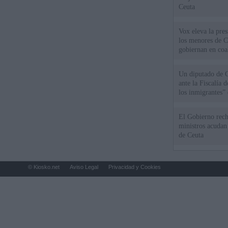
Ceuta
Vox eleva la pres
los menores de C
gobiernan en coa
Un diputado de 
ante la Fiscalía 
los inmigrantes”
El Gobierno rech
ministros acudan 
de Ceuta
© Kiosko.net
Aviso Legal
Privacidad y Cookies