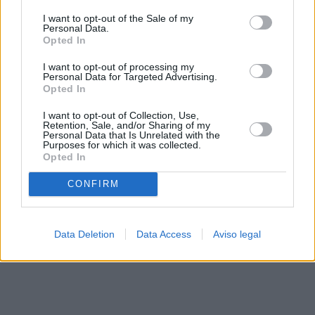
solo a este sitio web. Puede cambiar sus preferencias en
I want to opt-out of the Sale of my
cualquier momento entrando de nuevo en este sitio web o
Personal Data.
visitando nuestra política de privacidad.
Opted In
I want to opt-out of processing my
Personal Data for Targeted Advertising.
Opted In
I want to opt-out of Collection, Use,
Retention, Sale, and/or Sharing of my
Personal Data that Is Unrelated with the
Purposes for which it was collected.
Opted In
CONFIRM
Data Deletion
Data Access
Aviso legal