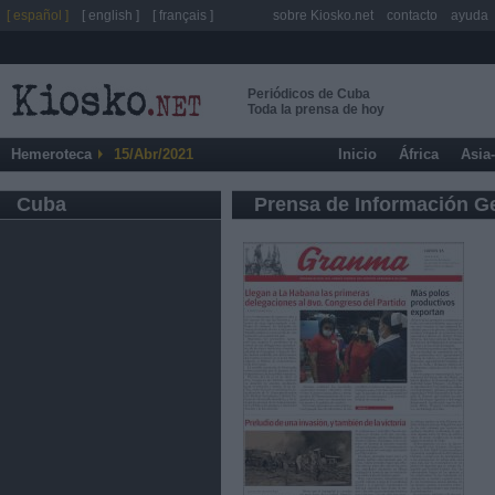
[ español ]
[ english ]
[ français ]
sobre Kiosko.net
contacto
ayuda
Periódicos de Cuba
Toda la prensa de hoy
Hemeroteca
15/Abr/2021
Inicio
África
Asia
Cuba
Prensa de Información G