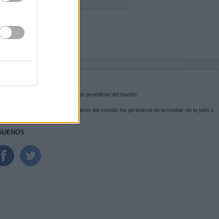
BRE KIOSKO.NET
sko.net
es la puerta de entrada a los periódicos del mundo.
ega por las portadas de los periódicos del mundo: los periódicos de tu ciudad, de tu país o
 otro extremo del mundo.
GUENOS