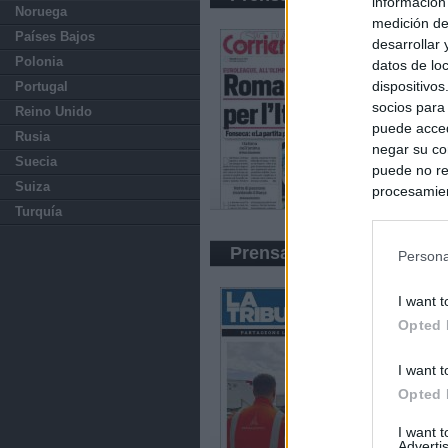
información
Noruega
medición de
Países Bajos
desarrollar
Polonia
datos de loc
dispositivo
Portugal
socios para
Reino Unido
puede acced
Rusia
negar su co
Suecia
puede no re
Suiza
procesamien
preferencia
Turquía
política de 
Prensa Económica
Persona
I want t
Opted 
I want t
Opted 
I want 
Advertis