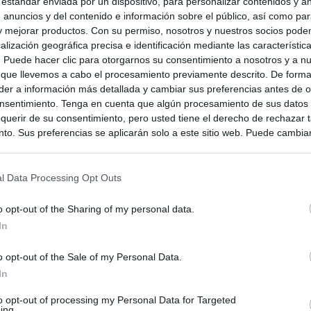
 estándar enviada por un dispositivo, para personalizar contenidos y a
 anuncios y del contenido e información sobre el público, así como pa
 y mejorar productos. Con su permiso, nosotros y nuestros socios podem
alización geográfica precisa e identificación mediante las característic
s. Puede hacer clic para otorgarnos su consentimiento a nosotros y a n
 que llevemos a cabo el procesamiento previamente descrito. De forma 
er a información más detallada y cambiar sus preferencias antes de o
nsentimiento. Tenga en cuenta que algún procesamiento de sus datos
querir de su consentimiento, pero usted tiene el derecho de rechazar t
to. Sus preferencias se aplicarán solo a este sitio web. Puede cambia
s en cualquier momento entrando de nuevo en este sitio web o visitan
privacidad.
l Data Processing Opt Outs
o opt-out of the Sharing of my personal data.
In
o opt-out of the Sale of my Personal Data.
In
to opt-out of processing my Personal Data for Targeted
ing.