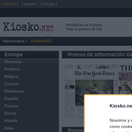
[ español ]
[ english ]
[ français ]
Periódicos de Europa
Toda la prensa de hoy
Hemeroteca
15/Abr/2021
Europa
Prensa de Información G
Alemania
Andorra
Bélgica
Croacia
Dinamarca
España
Kiosko.ne
Francia
Grecia
Nosotros y 
Irlanda
como cookie
Italia
Prensa Deportiva