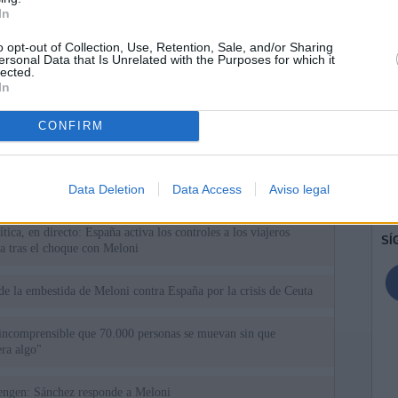
In
o opt-out of Collection, Use, Retention, Sale, and/or Sharing
ersonal Data that Is Unrelated with the Purposes for which it
lected.
In
CONFIRM
ias
SO
Kio
ntroles a los viajeros procedentes de Italia tras el rechazo de
Data Deletion
Data Access
Aviso legal
los
Nav
del
tica, en directo: España activa los controles a los viajeros
SÍ
ia tras el choque con Meloni
de la embestida de Meloni contra España por la crisis de Ceuta
incomprensible que 70.000 personas se muevan sin que
ra algo"
uta a Schengen: Sánchez responde a Meloni