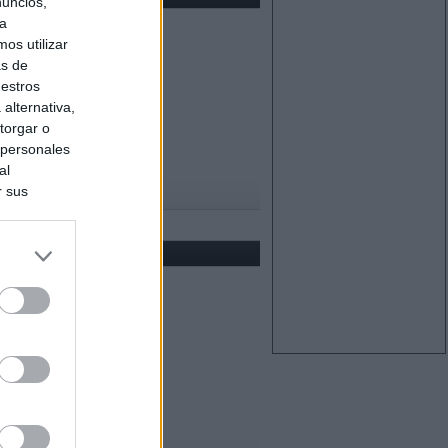
nuncios,
ra
os utilizar
as de
uestros
alternativa,
torgar o
 personales
al
r sus
do nuestra