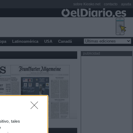
sobre Kiosko.net
contacto
ayuda
opa
Latinoamérica
USA
Canadá
publicidad
tivo, tales
e