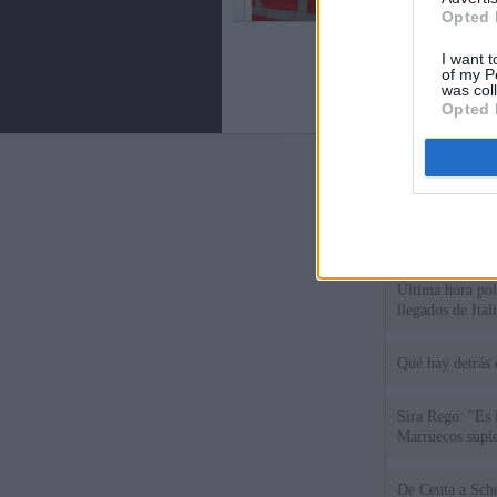
Opted 
I want t
of my P
was col
Opted 
Últimas notic
España impone co
Meloni a quitar
Última hora polí
llegados de Ital
Qué hay detrás 
Sira Rego: "Es 
Marruecos supie
De Ce