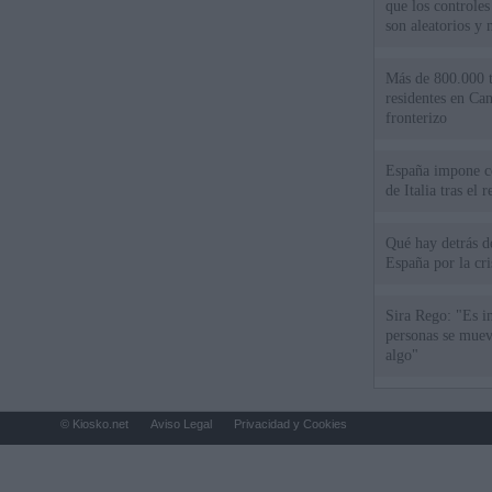
que los controles
son aleatorios y 
Más de 800.000 t
residentes en Can
fronterizo
España impone co
de Italia tras el
Qué hay detrás d
España por la cri
Sira Rego: "Es i
personas se muev
algo"
© Kiosko.net
Aviso Legal
Privacidad y Cookies