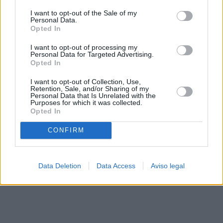
solo a este sitio web. Puede cambiar sus preferencias en
I want to opt-out of the Sale of my
cualquier momento entrando de nuevo en este sitio web o
Personal Data.
visitando nuestra política de privacidad.
Opted In
I want to opt-out of processing my
Personal Data for Targeted Advertising.
Opted In
I want to opt-out of Collection, Use,
Retention, Sale, and/or Sharing of my
Personal Data that Is Unrelated with the
Purposes for which it was collected.
Opted In
CONFIRM
Data Deletion
Data Access
Aviso legal