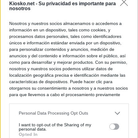
Kiosko.net -
Su privacidad es importante para
nosotros
Nosotros y nuestros socios almacenamos o accedemos a
información en un dispositivo, tales como cookies, y
procesamos datos personales, tales como identificadores
únicos e información estándar enviada por un dispositivo,
para personalizar contenidos y anuncios, medición de
anuncios y del contenido e información sobre el público, así
como para desarrollar y mejorar productos. Con su permiso,
nosotros y nuestros socios podemos utilizar datos de
localización geográfica precisa e identificación mediante las
características de dispositivos. Puede hacer clic para
otorgarnos su consentimiento a nosotros y a nuestros socios
para que llevemos a cabo el procesamiento previamente
descrito. De forma alternativa, puede acceder a información
más detallada y cambiar sus preferencias antes de otorgar o
Personal Data Processing Opt Outs
negar su consentimiento. Tenga en cuenta que algún
procesamiento de sus datos personales puede no requerir
I want to opt-out of the Sharing of my
de su consentimiento, pero usted tiene el derecho de
personal data.
rechazar tal procesamiento. Sus preferencias se aplicarán
Opted In