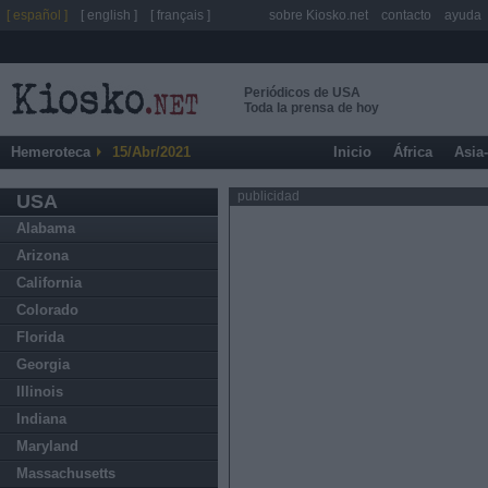
[ español ]
[ english ]
[ français ]
sobre Kiosko.net
contacto
ayuda
Periódicos de USA
Toda la prensa de hoy
Hemeroteca
15/Abr/2021
Inicio
África
Asia
publicidad
USA
Alabama
Arizona
California
Colorado
Florida
Georgia
Illinois
Indiana
Maryland
Massachusetts