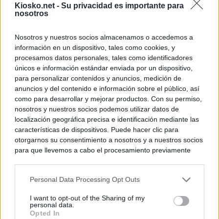
Kiosko.net -
Su privacidad es importante para
nosotros
Nosotros y nuestros socios almacenamos o accedemos a
información en un dispositivo, tales como cookies, y
procesamos datos personales, tales como identificadores
únicos e información estándar enviada por un dispositivo,
para personalizar contenidos y anuncios, medición de
anuncios y del contenido e información sobre el público, así
como para desarrollar y mejorar productos. Con su permiso,
nosotros y nuestros socios podemos utilizar datos de
localización geográfica precisa e identificación mediante las
características de dispositivos. Puede hacer clic para
otorgarnos su consentimiento a nosotros y a nuestros socios
para que llevemos a cabo el procesamiento previamente
descrito. De forma alternativa, puede acceder a información
más detallada y cambiar sus preferencias antes de otorgar o
Personal Data Processing Opt Outs
negar su consentimiento. Tenga en cuenta que algún
procesamiento de sus datos personales puede no requerir
I want to opt-out of the Sharing of my
de su consentimiento, pero usted tiene el derecho de
personal data.
rechazar tal procesamiento. Sus preferencias se aplicarán
Opted In