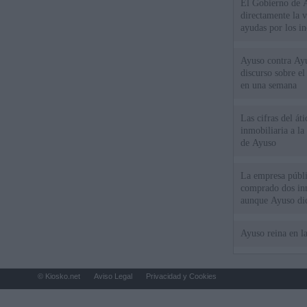
El Gobierno de A
directamente la 
ayudas por los i
Ayuso contra Ay
discurso sobre e
en una semana
Las cifras del át
inmobiliaria a l
de Ayuso
La empresa públic
comprado dos inm
aunque Ayuso dic
el año"
Ayuso reina en l
© Kiosko.net
Aviso Legal
Privacidad y Cookies