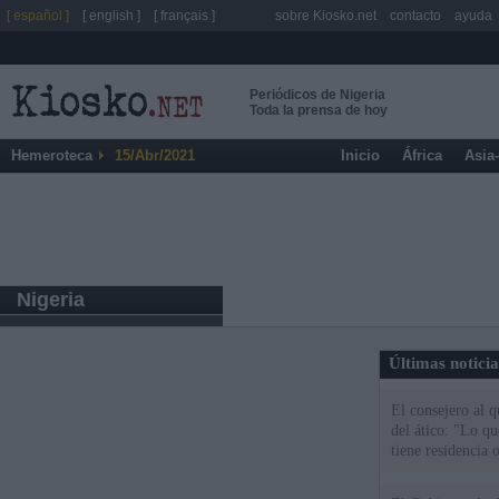
[ español ]
[ english ]
[ français ]
sobre Kiosko.net
contacto
ayuda
Periódicos de Nigeria
Toda la prensa de hoy
Hemeroteca
15/Abr/2021
Inicio
África
Asia
Nigeria
Últimas notici
El consejero al 
del ático: "Lo q
tiene residencia o