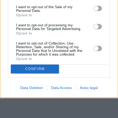
solo a este sitio web. Puede cambiar sus preferencias en
I want to opt-out of the Sale of my
cualquier momento entrando de nuevo en este sitio web o
Personal Data.
visitando nuestra política de privacidad.
Opted In
I want to opt-out of processing my
Personal Data for Targeted Advertising.
Opted In
I want to opt-out of Collection, Use,
Retention, Sale, and/or Sharing of my
Personal Data that Is Unrelated with the
Purposes for which it was collected.
Opted In
CONFIRM
Data Deletion
Data Access
Aviso legal