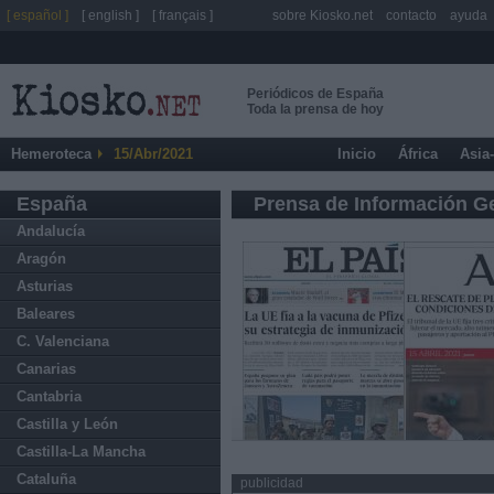
[ español ]
[ english ]
[ français ]
sobre Kiosko.net
contacto
ayuda
Periódicos de España
Toda la prensa de hoy
Hemeroteca
15/Abr/2021
Inicio
África
Asia
España
Prensa de Información G
Andalucía
Aragón
Asturias
Baleares
C. Valenciana
Canarias
Cantabria
Castilla y León
Castilla-La Mancha
Cataluña
publicidad