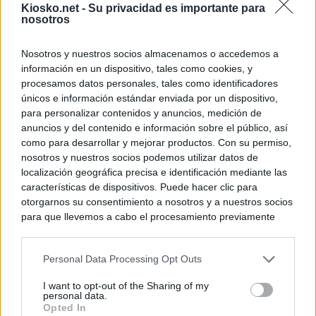
Kiosko.net -
Su privacidad es importante para
nosotros
© Kiosko.net
Aviso Legal
Privacidad y Cookies
Nosotros y nuestros socios almacenamos o accedemos a
información en un dispositivo, tales como cookies, y
procesamos datos personales, tales como identificadores
únicos e información estándar enviada por un dispositivo,
para personalizar contenidos y anuncios, medición de
anuncios y del contenido e información sobre el público, así
como para desarrollar y mejorar productos. Con su permiso,
nosotros y nuestros socios podemos utilizar datos de
localización geográfica precisa e identificación mediante las
características de dispositivos. Puede hacer clic para
otorgarnos su consentimiento a nosotros y a nuestros socios
para que llevemos a cabo el procesamiento previamente
descrito. De forma alternativa, puede acceder a información
más detallada y cambiar sus preferencias antes de otorgar o
Personal Data Processing Opt Outs
negar su consentimiento. Tenga en cuenta que algún
procesamiento de sus datos personales puede no requerir
I want to opt-out of the Sharing of my
de su consentimiento, pero usted tiene el derecho de
personal data.
rechazar tal procesamiento. Sus preferencias se aplicarán
Opted In