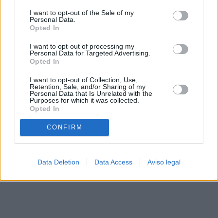
solo a este sitio web. Puede cambiar sus preferencias en
I want to opt-out of the Sale of my
cualquier momento entrando de nuevo en este sitio web o
Personal Data.
visitando nuestra política de privacidad.
Opted In
I want to opt-out of processing my
Personal Data for Targeted Advertising.
Opted In
I want to opt-out of Collection, Use,
Retention, Sale, and/or Sharing of my
Personal Data that Is Unrelated with the
Purposes for which it was collected.
Opted In
CONFIRM
Data Deletion
Data Access
Aviso legal