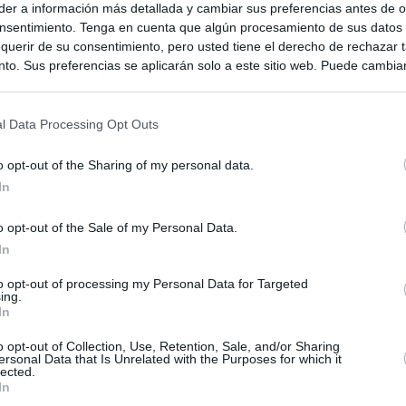
er a información más detallada y cambiar sus preferencias antes de o
nsentimiento. Tenga en cuenta que algún procesamiento de sus datos
querir de su consentimiento, pero usted tiene el derecho de rechazar t
to. Sus preferencias se aplicarán solo a este sitio web. Puede cambia
s en cualquier momento entrando de nuevo en este sitio web o visitan
privacidad.
l Data Processing Opt Outs
o opt-out of the Sharing of my personal data.
In
o opt-out of the Sale of my Personal Data.
In
ias
to opt-out of processing my Personal Data for Targeted
SO
ing.
In
Kio
ntroles a los viajeros procedentes de Italia tras el rechazo de
los
o opt-out of Collection, Use, Retention, Sale, and/or Sharing
Nav
del
ersonal Data that Is Unrelated with the Purposes for which it
lected.
el ultimátum del Gobierno y mantiene los controles a viajeros de
In
SÍ
 15 de agosto: "No aceptamos imposiciones"