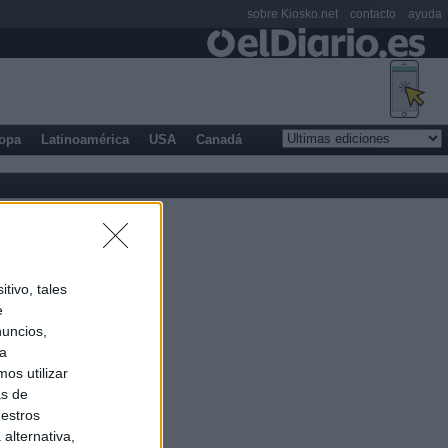
sobre Kiosko.net
contacto
ayuda
opa
Latinoamérica
USA
Canadá
tivo, tales
e
nuncios,
ra
os utilizar
as de
uestros
alternativa,