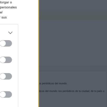
torgar o
 personales
al
r sus
do nuestra
BRE KIOSKO.NET
sko.net
es la puerta de entrada a los periódicos del mundo.
ega por las portadas de los periódicos del mundo: los periódicos de tu ciudad, de tu país o
 otro extremo del mundo.
GUENOS