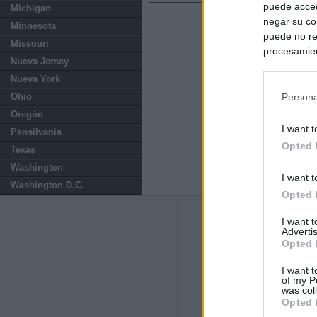
puede acced
Michigan
negar su co
Minnesota
puede no re
Missouri
procesamien
Nueva Jersey
preferencia
Nueva York
política de 
Ohio
Persona
Oregón
I want t
Pensilvania
Opted 
Texas
Washington
I want t
Washington D.C.
Opted 
Últimas notic
I want 
Advertis
Opted 
España impone co
Meloni a quitar
I want t
of my P
was col
Italia rechaza 
Opted 
España hasta el