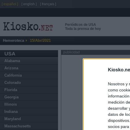
[ español ]
[ english ]
[ français ]
Periódicos de USA
Toda la prensa de hoy
Hemeroteca
15/Abr/2021
publicidad
USA
Alabama
Arizona
Kiosko.ne
California
Colorado
Nosotros y 
como cookie
Florida
información
Georgia
medición de
Illinois
desarrollar
Indiana
datos de loc
Maryland
dispositivo
Massachusetts
socios para