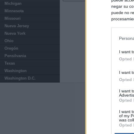
Michigan
negar su co
Minnesota
puede no re
Missouri
procesamien
preferencia
Nueva Jersey
política de 
Nueva York
Persona
Ohio
Oregón
I want t
Pensilvania
Opted 
Texas
Washington
I want t
Washington D.C.
Opted 
I want 
Últimas notic
Advertis
Opted 
Ayuso defiende
uso personal: "
I want t
of my P
was col
Opted 
El Gobierno de 