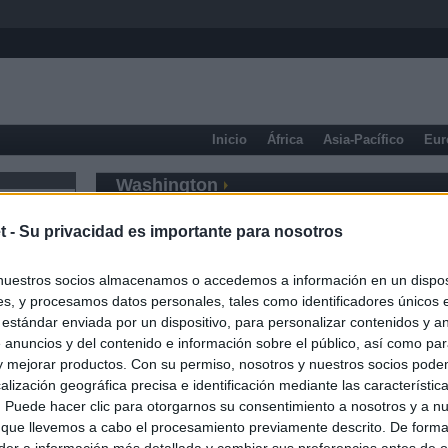
Inicio
África
Asia-Pacífico
Eur
Washington
t -
Su privacidad es importante para nosotros
nuestros socios almacenamos o accedemos a información en un disposi
s, y procesamos datos personales, tales como identificadores únicos 
 estándar enviada por un dispositivo, para personalizar contenidos y a
 anuncios y del contenido e información sobre el público, así como pa
 y mejorar productos. Con su permiso, nosotros y nuestros socios podem
alización geográfica precisa e identificación mediante las característic
s. Puede hacer clic para otorgarnos su consentimiento a nosotros y a n
 que llevemos a cabo el procesamiento previamente descrito. De forma 
er a información más detallada y cambiar sus preferencias antes de o