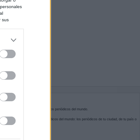
 personales
al
r sus
do nuestra
BRE KIOSKO.NET
sko.net
es la puerta de entrada a los periódicos del mundo.
ega por las portadas de los periódicos del mundo: los periódicos de tu ciudad, de tu país o
 otro extremo del mundo.
GUENOS