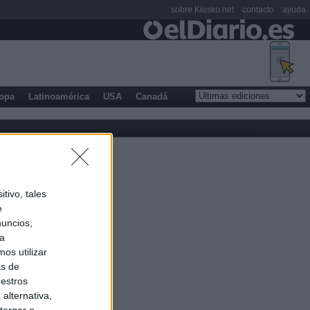
sobre Kiosko.net
contacto
ayuda
opa
Latinoamérica
USA
Canadá
tivo, tales
e
nuncios,
ra
os utilizar
as de
uestros
alternativa,
torgar o