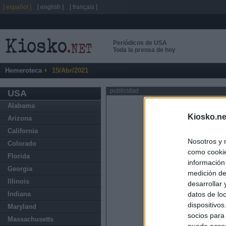
[ español ]
[ english ]
[ français ]
Periódicos de USA
Toda la prensa de hoy
Hemeroteca
15/Abr/2021
publicidad
USA
Alabama
Kiosko.ne
Arizona
California
Nosotros y 
Colorado
como cookie
Florida
información
Georgia
medición de
Illinois
desarrollar
datos de loc
Indiana
dispositivo
Maryland
socios para
Massachusetts
puede acced