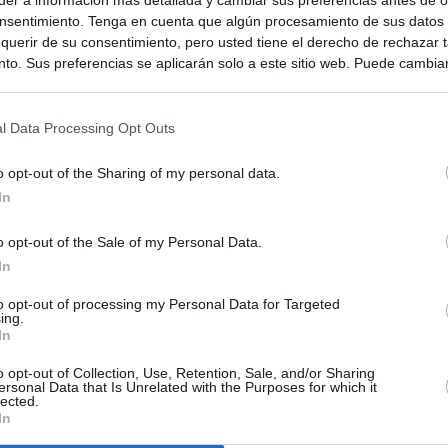
nsentimiento. Tenga en cuenta que algún procesamiento de sus datos
querir de su consentimiento, pero usted tiene el derecho de rechazar t
to. Sus preferencias se aplicarán solo a este sitio web. Puede cambia
s en cualquier momento entrando de nuevo en este sitio web o visitan
privacidad.
l Data Processing Opt Outs
o opt-out of the Sharing of my personal data.
In
o opt-out of the Sale of my Personal Data.
In
to opt-out of processing my Personal Data for Targeted
ias
SO
ing.
In
Kio
 que el ático comprado por la Comunidad de Madrid no era para
Sería muy poco inteligente"
o opt-out of Collection, Use, Retention, Sale, and/or Sharing
Nav
ersonal Data that Is Unrelated with the Purposes for which it
del
lected.
In
Ayuso compró el ático de Chamberí por 6,3 millones de euros
SÍ