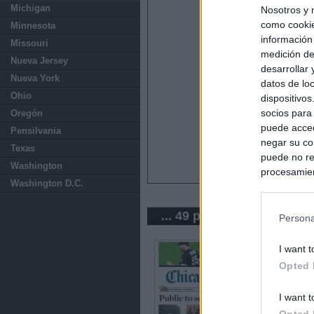
Michigan
Nosotros y 
como cookie
Minnesota
información
Missouri
medición de
Nueva Jersey
desarrollar
Nueva York
datos de loc
Ohio
dispositivo
socios para
Oregón
puede acced
Pensilvania
negar su co
Texas
puede no re
Washington
procesamien
Washington D.C.
preferencia
política de 
... 49 periódicos de USA
Persona
I want t
Opted 
I want t