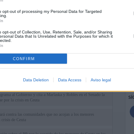
In
to opt-out of processing my Personal Data for Targeted
ing.
In
o opt-out of Collection, Use, Retention, Sale, and/or Sharing
ersonal Data that Is Unrelated with the Purposes for which it
lected.
In
CONFIRM
ias
SO
Kio
n ultimátum a Italia: o levanta los controles a viajeros de
Data Deletion
Data Access
Aviso legal
ará "medidas proporcionales"
Nav
del
grama al Gobierno y cita a Marlaska y Robles en el Senado la
SÍ
e por la crisis en Ceuta
uará contra las comunidades que no acojan a los menores
 crisis de Ceuta