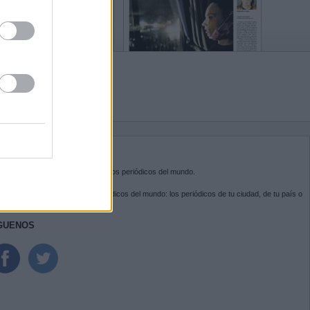
BRE KIOSKO.NET
sko.net
es la puerta de entrada a los periódicos del mundo.
ega por las portadas de los periódicos del mundo: los periódicos de tu ciudad, de tu país o
 otro extremo del mundo.
GUENOS