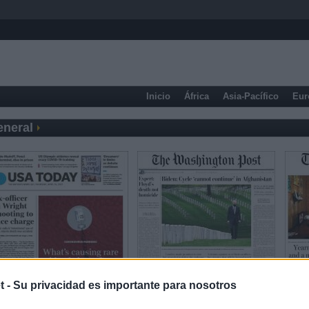
Inicio
África
Asia-Pacífico
Eur
eneral
t -
Su privacidad es importante para nosotros
Prensa Económica