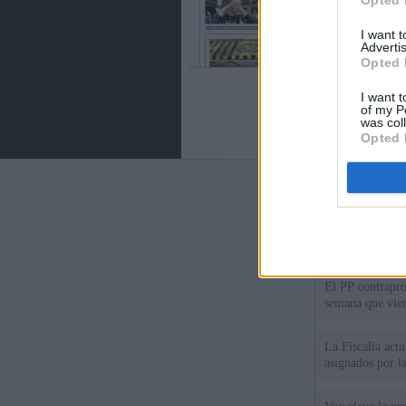
Opted 
I want 
Advertis
Opted 
I want t
of my P
was col
Opted 
Últimas notic
El Gobierno da u
España o adopt
El PP contrapro
semana que vien
La Fiscalía act
asignados por la