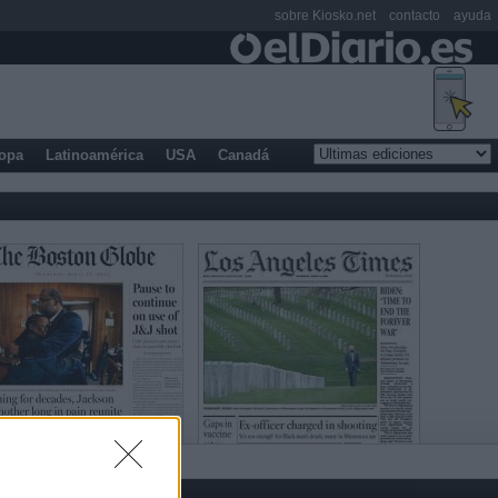
sobre Kiosko.net
contacto
ayuda
opa
Latinoamérica
USA
Canadá