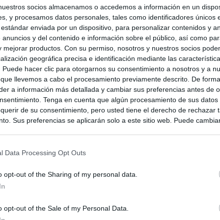
nuestros socios almacenamos o accedemos a información en un disposi
s, y procesamos datos personales, tales como identificadores únicos 
 estándar enviada por un dispositivo, para personalizar contenidos y a
 anuncios y del contenido e información sobre el público, así como pa
 y mejorar productos. Con su permiso, nosotros y nuestros socios podem
alización geográfica precisa e identificación mediante las característic
s. Puede hacer clic para otorgarnos su consentimiento a nosotros y a n
 que llevemos a cabo el procesamiento previamente descrito. De forma 
er a información más detallada y cambiar sus preferencias antes de o
nsentimiento. Tenga en cuenta que algún procesamiento de sus datos
querir de su consentimiento, pero usted tiene el derecho de rechazar t
to. Sus preferencias se aplicarán solo a este sitio web. Puede cambia
s en cualquier momento entrando de nuevo en este sitio web o visitan
privacidad.
l Data Processing Opt Outs
o opt-out of the Sharing of my personal data.
In
o opt-out of the Sale of my Personal Data.