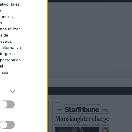
tivo, tales
e
nuncios,
ra
os utilizar
as de
uestros
alternativa,
torgar o
 personales
al
r sus
do nuestra