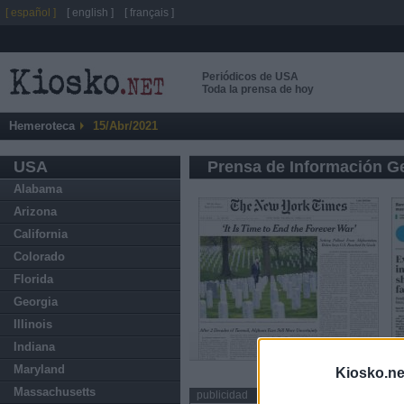
[ español ]
[ english ]
[ français ]
Periódicos de USA
Toda la prensa de hoy
Hemeroteca
15/Abr/2021
USA
Prensa de Información G
Alabama
Arizona
California
Colorado
Florida
Georgia
Illinois
Indiana
Maryland
Kiosko.ne
Massachusetts
publicidad