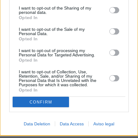
procesamiento de sus datos personales puede no requerir
I want to opt-out of the Sharing of my
de su consentimiento, pero usted tiene el derecho de
personal data.
rechazar tal procesamiento. Sus preferencias se aplicarán
Opted In
solo a este sitio web. Puede cambiar sus preferencias en
I want to opt-out of the Sale of my
cualquier momento entrando de nuevo en este sitio web o
Personal Data.
visitando nuestra política de privacidad.
Opted In
I want to opt-out of processing my
Personal Data for Targeted Advertising.
Opted In
I want to opt-out of Collection, Use,
Retention, Sale, and/or Sharing of my
Personal Data that Is Unrelated with the
Purposes for which it was collected.
Opted In
CONFIRM
Data Deletion
Data Access
Aviso legal