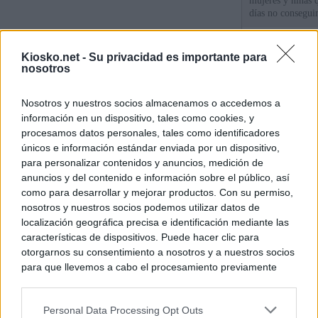
mujeres y niñas 
días no consegu
Meloni denuncia 
Kiosko.net -
Su privacidad es importante para
mientras llama a
nosotros
para Italia con 
Nosotros y nuestros socios almacenamos o accedemos a
España tiene cas
información en un dispositivo, tales como cookies, y
principales, un 3
procesamos datos personales, tales como identificadores
únicos e información estándar enviada por un dispositivo,
para personalizar contenidos y anuncios, medición de
© Kiosko.net
Aviso Legal
Privacidad y Cookies
anuncios y del contenido e información sobre el público, así
como para desarrollar y mejorar productos. Con su permiso,
nosotros y nuestros socios podemos utilizar datos de
localización geográfica precisa e identificación mediante las
características de dispositivos. Puede hacer clic para
otorgarnos su consentimiento a nosotros y a nuestros socios
para que llevemos a cabo el procesamiento previamente
descrito. De forma alternativa, puede acceder a información
más detallada y cambiar sus preferencias antes de otorgar o
Personal Data Processing Opt Outs
negar su consentimiento. Tenga en cuenta que algún