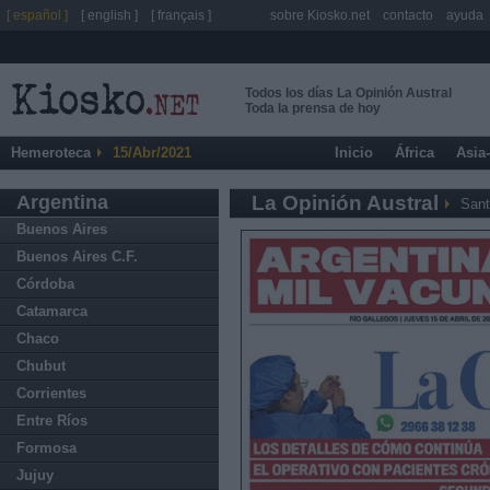
[ español ]
[ english ]
[ français ]
sobre Kiosko.net
contacto
ayuda
Todos los días La Opinión Austral
Toda la prensa de hoy
Hemeroteca
15/Abr/2021
Inicio
África
Asia
Argentina
La Opinión Austral
Sant
Buenos Aires
Buenos Aires C.F.
Córdoba
Catamarca
Chaco
Chubut
Corrientes
Entre Ríos
Formosa
Jujuy