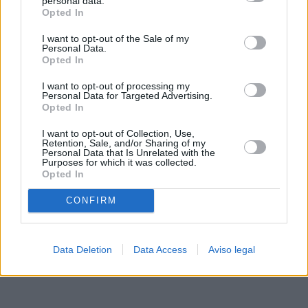
personal data.
rechazar tal procesamiento. Sus preferencias se aplicarán
Opted In
solo a este sitio web. Puede cambiar sus preferencias en
I want to opt-out of the Sale of my
cualquier momento entrando de nuevo en este sitio web o
Personal Data.
visitando nuestra política de privacidad.
Opted In
I want to opt-out of processing my
Personal Data for Targeted Advertising.
Opted In
I want to opt-out of Collection, Use,
Retention, Sale, and/or Sharing of my
Personal Data that Is Unrelated with the
Purposes for which it was collected.
Opted In
CONFIRM
Data Deletion
Data Access
Aviso legal