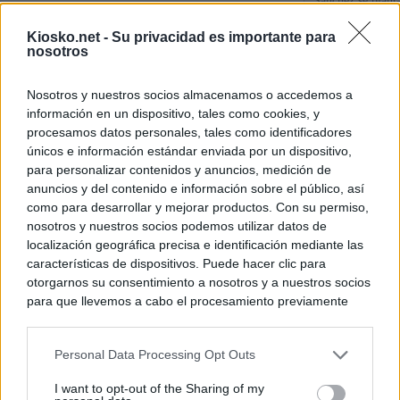
Sánchez se plant
con Italia tras c
Kiosko.net -
Su privacidad es importante para
nosotros
Los viajeros atra
Italia: “Es ridíc
Nosotros y nuestros socios almacenamos o accedemos a
información en un dispositivo, tales como cookies, y
Sánchez responde
procesamos datos personales, tales como identificadores
únicos e información estándar enviada por un dispositivo,
para personalizar contenidos y anuncios, medición de
© Kiosko.net
Aviso Legal
Privacidad y Cookies
anuncios y del contenido e información sobre el público, así
como para desarrollar y mejorar productos. Con su permiso,
nosotros y nuestros socios podemos utilizar datos de
localización geográfica precisa e identificación mediante las
características de dispositivos. Puede hacer clic para
otorgarnos su consentimiento a nosotros y a nuestros socios
para que llevemos a cabo el procesamiento previamente
descrito. De forma alternativa, puede acceder a información
más detallada y cambiar sus preferencias antes de otorgar o
Personal Data Processing Opt Outs
negar su consentimiento. Tenga en cuenta que algún
procesamiento de sus datos personales puede no requerir
I want to opt-out of the Sharing of my
de su consentimiento, pero usted tiene el derecho de