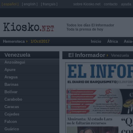
[ español ]
[ english ]
[ français ]
sobre Kiosko.net
contacto
ayuda
Todos los días El Informador
Toda la prensa de hoy
Hemeroteca
1/Oct/2017
Inicio
África
Asia
Venezuela
El Informador
Venezuela
Anzoátegui
Apure
Aragua
Barinas
Bolívar
Carabobo
Caracas
Cojedes
Falcon
Guárico