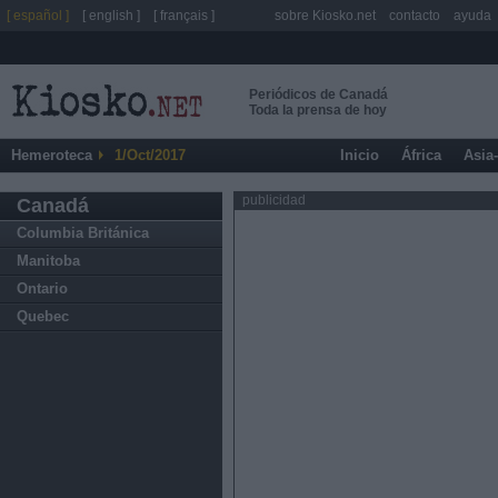
[ español ]
[ english ]
[ français ]
sobre Kiosko.net
contacto
ayuda
Periódicos de Canadá
Toda la prensa de hoy
Hemeroteca
1/Oct/2017
Inicio
África
Asia
publicidad
Canadá
Columbia Británica
Manitoba
Ontario
Quebec