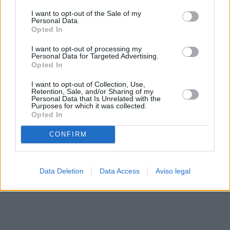
solo a este sitio web. Puede cambiar sus preferencias en
I want to opt-out of the Sale of my
cualquier momento entrando de nuevo en este sitio web o
Personal Data.
visitando nuestra política de privacidad.
Opted In
I want to opt-out of processing my
Personal Data for Targeted Advertising.
Opted In
I want to opt-out of Collection, Use,
Retention, Sale, and/or Sharing of my
Personal Data that Is Unrelated with the
Purposes for which it was collected.
Opted In
CONFIRM
Data Deletion
Data Access
Aviso legal