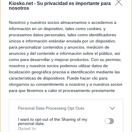
Kiosko.net -
Su privacidad es importante para
nosotros
Nosotros y nuestros socios almacenamos o accedemos a
información en un dispositivo, tales como cookies, y
procesamos datos personales, tales como identificadores
únicos e información estándar enviada por un dispositivo,
para personalizar contenidos y anuncios, medición de
anuncios y del contenido e información sobre el público, así
como para desarrollar y mejorar productos. Con su permiso,
nosotros y nuestros socios podemos utilizar datos de
localización geográfica precisa e identificación mediante las
características de dispositivos. Puede hacer clic para
otorgarnos su consentimiento a nosotros y a nuestros socios
para que llevemos a cabo el procesamiento previamente
descrito. De forma alternativa, puede acceder a información
más detallada y cambiar sus preferencias antes de otorgar o
Personal Data Processing Opt Outs
negar su consentimiento. Tenga en cuenta que algún
procesamiento de sus datos personales puede no requerir
I want to opt-out of the Sharing of my
de su consentimiento, pero usted tiene el derecho de
personal data.
rechazar tal procesamiento. Sus preferencias se aplicarán
Opted In