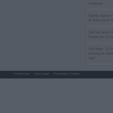
fronterizo
España impone co
de Italia tras el
Qué hay detrás d
España por la cri
Sira Rego: "Es i
personas se muev
algo"
© Kiosko.net
Aviso Legal
Privacidad y Cookies