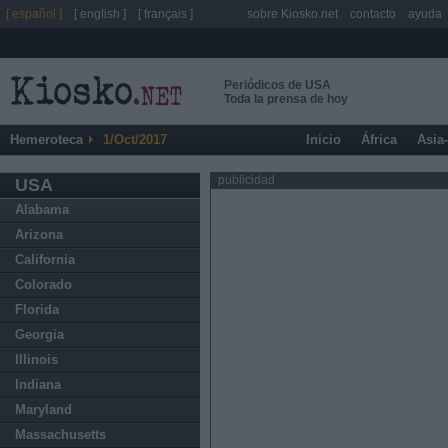
[ español ]
[ english ]
[ français ]
sobre Kiosko.net
contacto
ayuda
Periódicos de USA
Toda la prensa de hoy
Hemeroteca
1/Oct/2017
Inicio
África
Asia
publicidad
USA
Alabama
Arizona
California
Colorado
Florida
Georgia
Illinois
Indiana
Maryland
Massachusetts