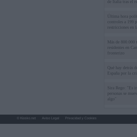
de Italia tras el
Última hora polít
controles a 199 p
restricciones en l
Más de 800.000 t
residentes en Can
fronterizo
Qué hay detrás d
España por la cri
Sira Rego: "Es i
personas se muev
algo"
© Kiosko.net
Aviso Legal
Privacidad y Cookies