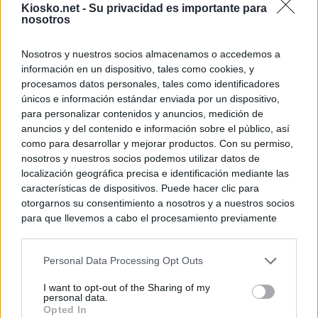
Kiosko.net -
Su privacidad es importante para
nosotros
Nosotros y nuestros socios almacenamos o accedemos a
información en un dispositivo, tales como cookies, y
procesamos datos personales, tales como identificadores
únicos e información estándar enviada por un dispositivo,
para personalizar contenidos y anuncios, medición de
anuncios y del contenido e información sobre el público, así
como para desarrollar y mejorar productos. Con su permiso,
nosotros y nuestros socios podemos utilizar datos de
localización geográfica precisa e identificación mediante las
características de dispositivos. Puede hacer clic para
otorgarnos su consentimiento a nosotros y a nuestros socios
para que llevemos a cabo el procesamiento previamente
descrito. De forma alternativa, puede acceder a información
más detallada y cambiar sus preferencias antes de otorgar o
Personal Data Processing Opt Outs
negar su consentimiento. Tenga en cuenta que algún
procesamiento de sus datos personales puede no requerir
I want to opt-out of the Sharing of my
de su consentimiento, pero usted tiene el derecho de
personal data.
rechazar tal procesamiento. Sus preferencias se aplicarán
Opted In