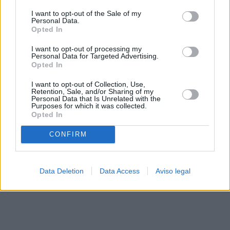
solo a este sitio web. Puede cambiar sus preferencias en
I want to opt-out of the Sale of my
cualquier momento entrando de nuevo en este sitio web o
Personal Data.
visitando nuestra política de privacidad.
Opted In
I want to opt-out of processing my
Personal Data for Targeted Advertising.
Opted In
I want to opt-out of Collection, Use,
Retention, Sale, and/or Sharing of my
Personal Data that Is Unrelated with the
Purposes for which it was collected.
Opted In
CONFIRM
Data Deletion
Data Access
Aviso legal