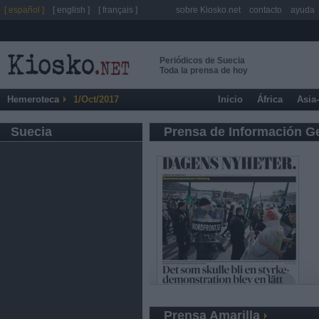
[ español ]
[ english ]
[ français ]
sobre Kiosko.net
contacto
ayuda
Periódicos de Suecia
Toda la prensa de hoy
Hemeroteca
1/Oct/2017
Inicio
África
Asia
Suecia
Prensa de Información G
Prensa Amarilla