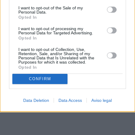
solo a este sitio web. Puede cambiar sus preferencias en
I want to opt-out of the Sale of my
cualquier momento entrando de nuevo en este sitio web o
Personal Data.
visitando nuestra política de privacidad.
Opted In
I want to opt-out of processing my
Personal Data for Targeted Advertising.
Opted In
I want to opt-out of Collection, Use,
Retention, Sale, and/or Sharing of my
Personal Data that Is Unrelated with the
Purposes for which it was collected.
Opted In
CONFIRM
Data Deletion
Data Access
Aviso legal