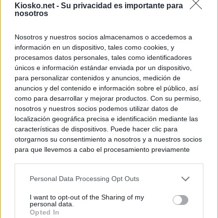
Kiosko.net -
Su privacidad es importante para
nosotros
Nosotros y nuestros socios almacenamos o accedemos a
información en un dispositivo, tales como cookies, y
procesamos datos personales, tales como identificadores
únicos e información estándar enviada por un dispositivo,
para personalizar contenidos y anuncios, medición de
anuncios y del contenido e información sobre el público, así
como para desarrollar y mejorar productos. Con su permiso,
nosotros y nuestros socios podemos utilizar datos de
localización geográfica precisa e identificación mediante las
características de dispositivos. Puede hacer clic para
otorgarnos su consentimiento a nosotros y a nuestros socios
para que llevemos a cabo el procesamiento previamente
descrito. De forma alternativa, puede acceder a información
más detallada y cambiar sus preferencias antes de otorgar o
Personal Data Processing Opt Outs
negar su consentimiento. Tenga en cuenta que algún
procesamiento de sus datos personales puede no requerir
I want to opt-out of the Sharing of my
de su consentimiento, pero usted tiene el derecho de
personal data.
rechazar tal procesamiento. Sus preferencias se aplicarán
Opted In