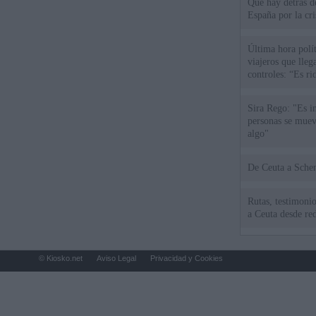
Qué hay detrás d
España por la cri
Última hora polít
viajeros que llega
controles: “Es ri
Sira Rego: "Es i
personas se muev
algo"
De Ceu
Rutas, testimonio
a Ceuta desde red
© Kiosko.net
Aviso Legal
Privacidad y Cookies