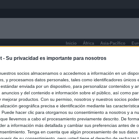
Inicio
África
Asia-Pacífico
Eur
eneral
t -
Su privacidad es importante para nosotros
nuestros socios almacenamos o accedemos a información en un disposi
s, y procesamos datos personales, tales como identificadores únicos 
 estándar enviada por un dispositivo, para personalizar contenidos y a
 anuncios y del contenido e información sobre el público, así como pa
 y mejorar productos. Con su permiso, nosotros y nuestros socios podem
alización geográfica precisa e identificación mediante las característic
s. Puede hacer clic para otorgarnos su consentimiento a nosotros y a n
 que llevemos a cabo el procesamiento previamente descrito. De forma 
er a información más detallada y cambiar sus preferencias antes de o
nsentimiento. Tenga en cuenta que algún procesamiento de sus datos
querir de su consentimiento, pero usted tiene el derecho de rechazar t