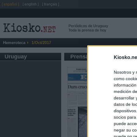
[ español ]
[ english ]
[ français ]
Periódicos de Uruguay
Toda la prensa de hoy
Hemeroteca
1/Oct/2017
Uruguay
Prensa de Información G
Kiosko.ne
Nosotros y 
como cookie
información
medición de
desarrollar
datos de loc
dispositivo
socios para
puede acced
negar su co
puede no re