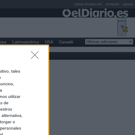
sobre Kiosko.net
contacto
ayuda
opa
Latinoamérica
USA
Canadá
tivo, tales
e
nuncios,
ra
os utilizar
as de
uestros
alternativa,
torgar o
 personales
al