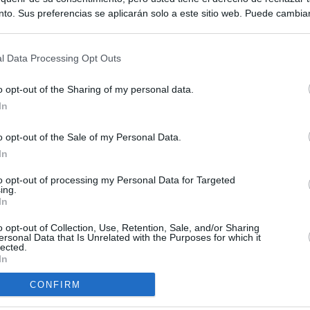
to. Sus preferencias se aplicarán solo a este sitio web. Puede cambia
s en cualquier momento entrando de nuevo en este sitio web o visitan
privacidad.
l Data Processing Opt Outs
o opt-out of the Sharing of my personal data.
In
o opt-out of the Sale of my Personal Data.
ias
In
SO
Kio
 que Ayuso señaló por la compra del ático: "Lo que no se dice es
to opt-out of processing my Personal Data for Targeted
ing.
ene residencia oficial para la presidenta"
Nav
In
del
Ayuso no puede destinar directamente la venta del ático de
o opt-out of Collection, Use, Retention, Sale, and/or Sharing
SÍ
as por los incendios
ersonal Data that Is Unrelated with the Purposes for which it
lected.
In
tico: de los honorarios de la inmobiliaria a la estimación de venta
e Ayuso
CONFIRM