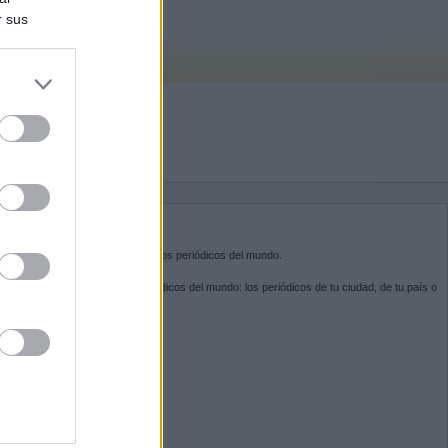
r sus
do nuestra
BRE KIOSKO.NET
sko.net
es la puerta de entrada a los periódicos del mundo.
ega por las portadas de los periódicos del mundo: los periódicos de tu ciudad, de tu país o
 otro extremo del mundo.
GUENOS