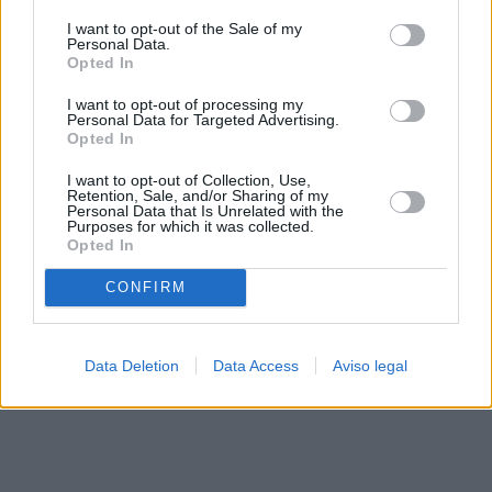
solo a este sitio web. Puede cambiar sus preferencias en
I want to opt-out of the Sale of my
cualquier momento entrando de nuevo en este sitio web o
Personal Data.
visitando nuestra política de privacidad.
Opted In
I want to opt-out of processing my
Personal Data for Targeted Advertising.
Opted In
I want to opt-out of Collection, Use,
Retention, Sale, and/or Sharing of my
Personal Data that Is Unrelated with the
Purposes for which it was collected.
Opted In
CONFIRM
Data Deletion
Data Access
Aviso legal