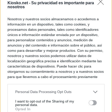
Kiosko.net -
Su privacidad es importante para
nosotros
Nosotros y nuestros socios almacenamos o accedemos a
información en un dispositivo, tales como cookies, y
procesamos datos personales, tales como identificadores
únicos e información estándar enviada por un dispositivo,
para personalizar contenidos y anuncios, medición de
anuncios y del contenido e información sobre el público, así
como para desarrollar y mejorar productos. Con su permiso,
nosotros y nuestros socios podemos utilizar datos de
localización geográfica precisa e identificación mediante las
características de dispositivos. Puede hacer clic para
otorgarnos su consentimiento a nosotros y a nuestros socios
para que llevemos a cabo el procesamiento previamente
descrito. De forma alternativa, puede acceder a información
más detallada y cambiar sus preferencias antes de otorgar o
Personal Data Processing Opt Outs
negar su consentimiento. Tenga en cuenta que algún
procesamiento de sus datos personales puede no requerir
I want to opt-out of the Sharing of my
de su consentimiento, pero usted tiene el derecho de
personal data.
rechazar tal procesamiento. Sus preferencias se aplicarán
Opted In