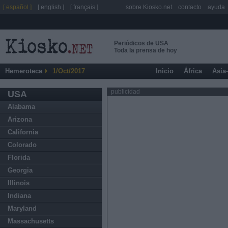
[ español ]
[ english ]
[ français ]
sobre Kiosko.net
contacto
ayuda
Periódicos de USA
Toda la prensa de hoy
Hemeroteca
1/Oct/2017
Inicio
África
Asia
publicidad
USA
Alabama
Arizona
California
Colorado
Florida
Georgia
Illinois
Indiana
Maryland
Massachusetts