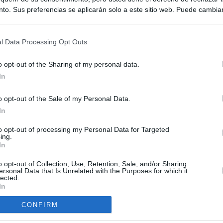
to. Sus preferencias se aplicarán solo a este sitio web. Puede cambia
s en cualquier momento entrando de nuevo en este sitio web o visitan
privacidad.
l Data Processing Opt Outs
o opt-out of the Sharing of my personal data.
In
o opt-out of the Sale of my Personal Data.
ias
In
SO
Kio
 que Ayuso señaló por la compra del ático: "Lo que no se dice es
to opt-out of processing my Personal Data for Targeted
ing.
ene residencia oficial para la presidenta"
Nav
In
del
Ayuso no puede destinar directamente la venta del ático de
o opt-out of Collection, Use, Retention, Sale, and/or Sharing
SÍ
as por los incendios
ersonal Data that Is Unrelated with the Purposes for which it
lected.
In
tico: de los honorarios de la inmobiliaria a la estimación de venta
e Ayuso
CONFIRM