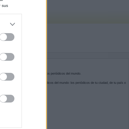
r sus
do nuestra
BRE KIOSKO.NET
sko.net
es la puerta de entrada a los periódicos del mundo.
ega por las portadas de los periódicos del mundo: los periódicos de tu ciudad, de tu país o
 otro extremo del mundo.
GUENOS