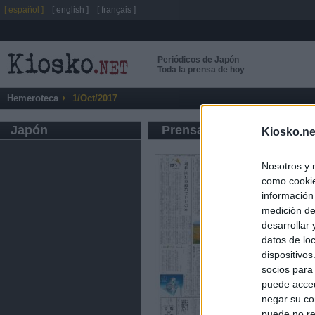
[ español ]
[ english ]
[ français ]
Periódicos de Japón
Toda la prensa de hoy
Hemeroteca
1/Oct/2017
Japón
Prensa de Información G
Kiosko.ne
Nosotros y 
como cookie
información
medición de
desarrollar
datos de loc
dispositivo
socios para
puede acced
negar su co
puede no re