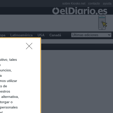
sobre Kiosko.net
contacto
ayuda
opa
Latinoamérica
USA
Canadá
tivo, tales
e
nuncios,
ra
os utilizar
as de
uestros
alternativa,
torgar o
 personales
al