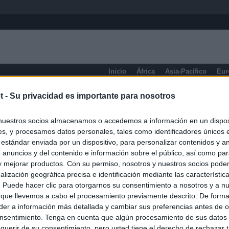
Inicio
África
Asia-Pacífico
Eur
eneral
t -
Su privacidad es importante para nosotros
nuestros socios almacenamos o accedemos a información en un disposi
s, y procesamos datos personales, tales como identificadores únicos 
 estándar enviada por un dispositivo, para personalizar contenidos y a
 anuncios y del contenido e información sobre el público, así como pa
 y mejorar productos. Con su permiso, nosotros y nuestros socios podem
alización geográfica precisa e identificación mediante las característic
s. Puede hacer clic para otorgarnos su consentimiento a nosotros y a n
 que llevemos a cabo el procesamiento previamente descrito. De forma 
er a información más detallada y cambiar sus preferencias antes de o
nsentimiento. Tenga en cuenta que algún procesamiento de sus datos
querir de su consentimiento, pero usted tiene el derecho de rechazar t