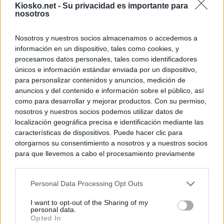
Kiosko.net -
Su privacidad es importante para
nosotros
Nosotros y nuestros socios almacenamos o accedemos a
información en un dispositivo, tales como cookies, y
procesamos datos personales, tales como identificadores
únicos e información estándar enviada por un dispositivo,
para personalizar contenidos y anuncios, medición de
anuncios y del contenido e información sobre el público, así
como para desarrollar y mejorar productos. Con su permiso,
nosotros y nuestros socios podemos utilizar datos de
localización geográfica precisa e identificación mediante las
características de dispositivos. Puede hacer clic para
otorgarnos su consentimiento a nosotros y a nuestros socios
para que llevemos a cabo el procesamiento previamente
descrito. De forma alternativa, puede acceder a información
más detallada y cambiar sus preferencias antes de otorgar o
Personal Data Processing Opt Outs
negar su consentimiento. Tenga en cuenta que algún
procesamiento de sus datos personales puede no requerir
I want to opt-out of the Sharing of my
de su consentimiento, pero usted tiene el derecho de
personal data.
rechazar tal procesamiento. Sus preferencias se aplicarán
Opted In