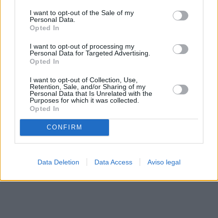
solo a este sitio web. Puede cambiar sus preferencias en
I want to opt-out of the Sale of my
cualquier momento entrando de nuevo en este sitio web o
Personal Data.
visitando nuestra política de privacidad.
Opted In
I want to opt-out of processing my
Personal Data for Targeted Advertising.
Opted In
I want to opt-out of Collection, Use,
Retention, Sale, and/or Sharing of my
Personal Data that Is Unrelated with the
Purposes for which it was collected.
Opted In
CONFIRM
Data Deletion
Data Access
Aviso legal