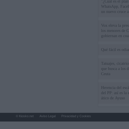
"¿Cuál es el plan
WhatsApp, Faceb
un nuevo cruce a
15 de agosto
Vox eleva la pres
los menores de C
gobiernan en coa
Qué fácil es odi
Tatuajes, cicatri
que busca a los d
Ceuta
Herencia del esc
del PP: así es l
ático de Ayuso
© Kiosko.net
Aviso Legal
Privacidad y Cookies